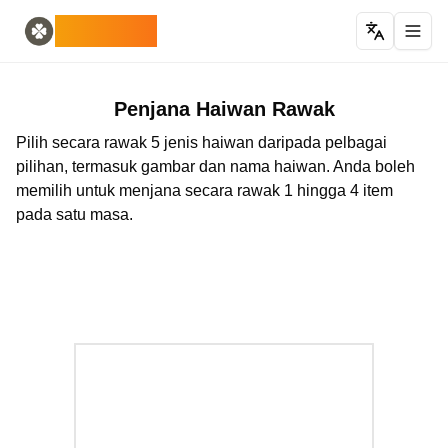
Home
English
ODLUCK
Random Generators
Español
penjana haiwan rawak
Français
penjana pokemon rawak
Deutsch
penjana negara rawak
Italiano
Penjana Haiwan Rawak
penjana huruf rawak
Português
Pilih secara rawak 5 jenis haiwan daripada pelbagai
penjana kad rawak
日本語
pilihan, termasuk gambar dan nama haiwan. Anda boleh
Number Tools
Pусский
memilih untuk menjana secara rawak 1 hingga 4 item
penjana nombor 4 digit rawak
한국어
pada satu masa.
Password Tools
中文 (简体)
penjana kata laluan 12 aksara
中文 (繁體)
Color Tools
العربية
penjana warna rawak
Български
Games
Català
Penjana item Minecraft rawak
Nederlands
Other
Ελληνικά
penjana alamat IP rawak
हिन्दी
Bahasa Indonesia
Bahasa Melayu