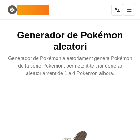
Home
English
ODLUCK
Random Generators
Español
generador d'animals aleatoris
Français
generador de Pokémon aleatori
Deutsch
Generador de Pokémon
generador de països aleatoris
Italiano
generador de lletres aleatòries
Português
aleatori
generador de cartes aleatòries
日本語
Number Tools
Pусский
Generador de Pokémon aleatoriament genera Pokémon
generador de números aleatoris de 4 dígits
한국어
de la sèrie Pokémon, permetent-te triar generar
Password Tools
中文 (简体)
aleatòriament de 1 a 4 Pokémon alhora.
generador de contrasenyes de 12 caràcters
中文 (繁體)
Color Tools
العربية
generador de colors aleatoris
Български
Games
Català
Generador d'objectes Minecraft aleatoris
Nederlands
Other
Ελληνικά
generador d'adreces IP aleatòries
हिन्दी
Bahasa Indonesia
Bahasa Melayu