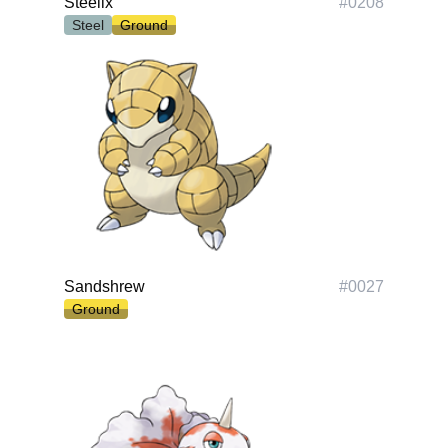
Steelix
#
0208
Steel
Ground
Sandshrew
#
0027
Ground