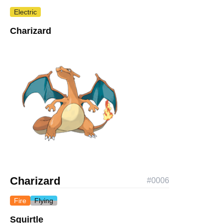
Electric
Charizard
Charizard
#
0006
Fire
Flying
Squirtle