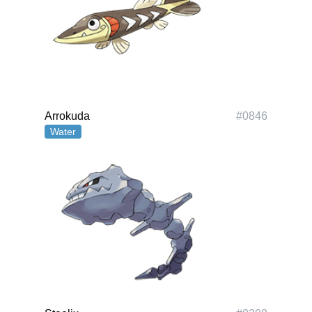
Polski
Svenska
ภาษาไทย
Türkçe
Українська
Tiếng Việt
Arrokuda
#
0846
Water