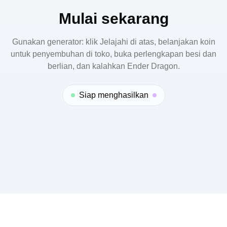
dialog atau klik Reset & Main Lagi untuk mulai dari
Mulai sekarang
awal.
Gunakan generator: klik Jelajahi di atas, belanjakan koin
untuk penyembuhan di toko, buka perlengkapan besi dan
berlian, dan kalahkan Ender Dragon.
Siap menghasilkan
© 2025 ODLUCK. All right reserved.
Contact:
contact@odluck.com