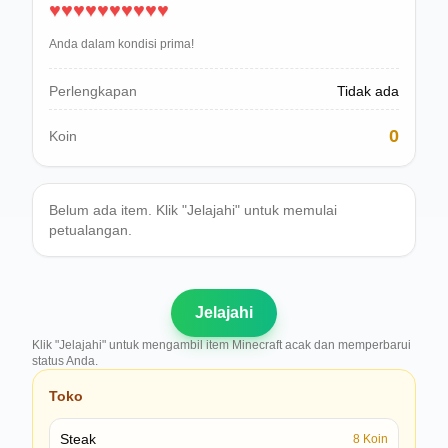
♥
♥
♥
♥
♥
♥
♥
♥
♥
♥
Polski
Svenska
Anda dalam kondisi prima!
ภาษาไทย
Türkçe
Perlengkapan
Tidak ada
Українська
0
Koin
Tiếng Việt
Belum ada item. Klik "Jelajahi" untuk memulai
petualangan.
Jelajahi
Klik "Jelajahi" untuk mengambil item Minecraft acak dan memperbarui
status Anda.
Toko
Steak
8
Koin