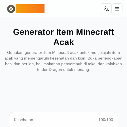
Home
English
ODLUCK
Random Generators
Español
generator hewan acak
Français
generator pokemon acak
Deutsch
Generator Item Minecraft
pembuat negara acak
Italiano
pembuat huruf acak
Português
Acak
generator kartu acak
日本語
Number Tools
Pусский
Gunakan generator item Minecraft acak untuk menjelajahi item
generator nomor acak 4 digit
한국어
acak yang memengaruhi kesehatan dan koin. Buka perlengkapan
besi dan berlian, beli makanan penyembuh di toko, dan kalahkan
Password Tools
中文 (简体)
Ender Dragon untuk menang.
generator kata sandi 12 karakter
中文 (繁體)
Color Tools
العربية
generator warna acak
Български
Games
Català
Generator item Minecraft acak
Nederlands
Other
Ελληνικά
generator alamat IP acak
हिन्दी
Bahasa Indonesia
Kesehatan
100
/100
Bahasa Melayu