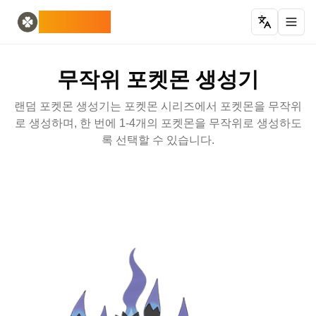
Home
English
ODLUCK
Random Generators
Español
무작위 동물 생성기
Français
랜덤 포켓몬 생성기
Deutsch
무작위 포켓몬 생성기
랜덤 국가 생성기
Italiano
랜덤 문자 생성기
Português
랜덤 포켓몬 생성기는 포켓몬 시리즈에서 포켓몬을 무작위
무작위 카드 생성기
日本語
로 생성하며, 한 번에 1-4개의 포켓몬을 무작위로 생성하도
Number Tools
Pусский
록 선택할 수 있습니다.
무작위 4자리 숫자 생성기
한국어
Password Tools
中文 (简体)
비밀번호 생성기 12자
中文 (繁體)
Color Tools
العربية
무작위 색상 생성기
Български
Games
Català
랜덤 마인크래프트 아이템 생성기
Nederlands
Other
Ελληνικά
무작위 IP 주소 생성기
हिन्दी
Bahasa Indonesia
Bahasa Melayu