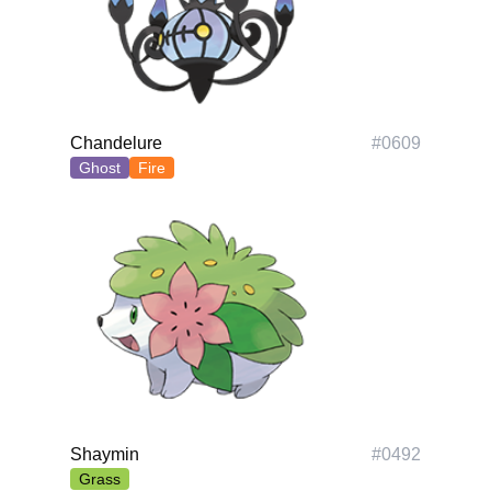
Polski
Svenska
ภาษาไทย
Türkçe
Українська
Chandelure
#
0609
Tiếng Việt
Ghost
Fire
Shaymin
#
0492
Grass