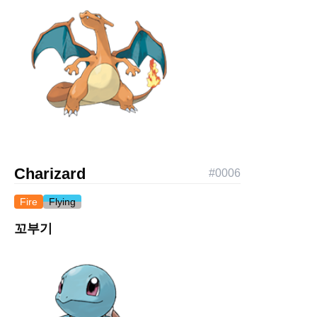
Charizard
#
0006
Fire
Flying
꼬부기