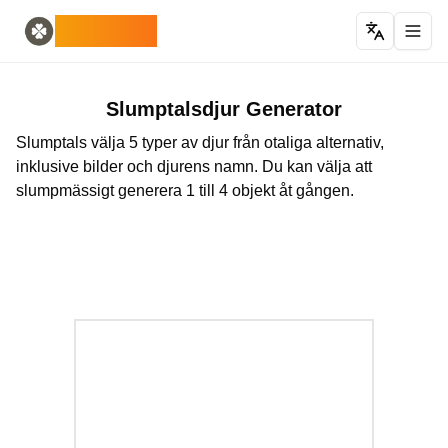
Home
English
ODLUCK
Random Generators
Español
slumptalsgenerator
Français
slumpt pokemon-generator
Deutsch
slumgenerator för länder
Italiano
Slumptalsdjur Generator
slumgenerator för bokstäver
Português
Slumptals välja 5 typer av djur från otaliga alternativ,
slumpt kortgenerator
日本語
inklusive bilder och djurens namn. Du kan välja att
Number Tools
Pусский
slumpmässigt generera 1 till 4 objekt åt gången.
slumptal med 4 siffror
한국어
Password Tools
中文 (简体)
lösenordsgenerator 12 tecken
中文 (繁體)
Color Tools
العربية
slumpt färggenerator
Български
Games
Català
Slumpmässig Minecraft-objektgenerator
Nederlands
Other
Ελληνικά
slumpmässig IP-adressgenerator
हिन्दी
Bahasa Indonesia
Bahasa Melayu