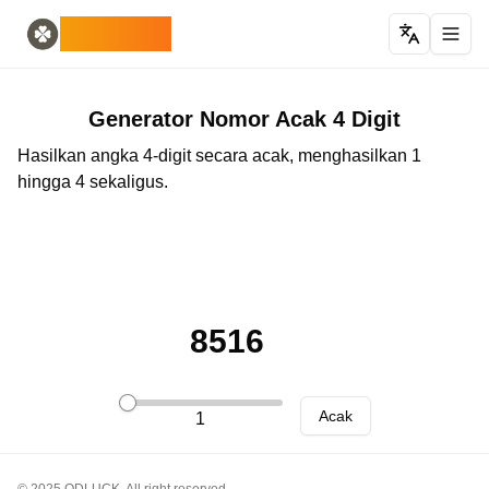
Home
English
ODLUCK
Random Generators
Español
generator hewan acak
Français
generator pokemon acak
Deutsch
pembuat negara acak
Italiano
Generator Nomor Acak 4 Digit
pembuat huruf acak
Português
Hasilkan angka 4-digit secara acak, menghasilkan 1
generator kartu acak
日本語
hingga 4 sekaligus.
Number Tools
Pусский
generator nomor acak 4 digit
한국어
Password Tools
中文 (简体)
generator kata sandi 12 karakter
中文 (繁體)
Color Tools
العربية
generator warna acak
Български
8516
Games
Català
Generator item Minecraft acak
Nederlands
Other
Ελληνικά
Acak
1
generator alamat IP acak
हिन्दी
Bahasa Indonesia
Bahasa Melayu