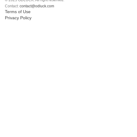
© 2025 ODLUCK. All right reserved.
Polski
Contact:
contact@odluck.com
Terms of Use
Svenska
Privacy Policy
ภาษาไทย
Türkçe
Українська
Tiếng Việt