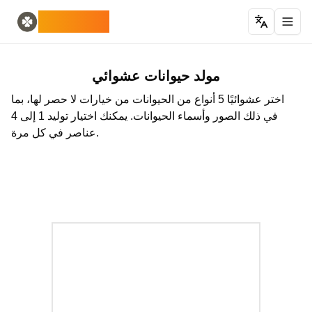
Home
English
ODLUCK
Random Generators
Español
مولد حيوانات عشوائي
Français
مولد بوكيمون عشوائي
Deutsch
مولد الدول العشوائية
Italiano
مولد حيوانات عشوائي
مولد الحروف العشوائية
Português
اختر عشوائيًا 5 أنواع من الحيوانات من خيارات لا حصر لها، بما
مولد البطاقات العشوائية
日本語
في ذلك الصور وأسماء الحيوانات. يمكنك اختيار توليد 1 إلى 4
Number Tools
Pусский
عناصر في كل مرة.
한국어
مولد أرقام عشوائية مكونة من 4 أرقام
Password Tools
中文 (简体)
中文 (繁體)
مولد كلمة المرور 12 حرفًا
Color Tools
العربية
مولد ألوان عشوائية
Български
Games
Català
مولد عناصر ماينكرافت عشوائي
Nederlands
Other
Ελληνικά
हिन्दी
مولد عناوين IP عشوائية
Bahasa Indonesia
Bahasa Melayu