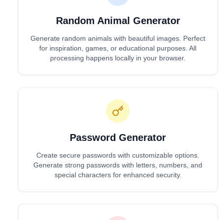
Polski
Random Animal Generator
Svenska
ภาษาไทย
Generate random animals with beautiful images. Perfect
Türkçe
for inspiration, games, or educational purposes. All
Українська
processing happens locally in your browser.
Tiếng Việt
Password Generator
Create secure passwords with customizable options.
Generate strong passwords with letters, numbers, and
special characters for enhanced security.