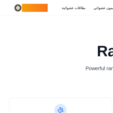
Home
English
ODLUCK
مون عشوائي
بطاقات عشوائية
Random Generators
Español
مولد حيوانات عشوائي
Français
مولد بوكيمون عشوائي
Deutsch
مولد الدول العشوائية
Italiano
مولد الحروف العشوائية
Português
مولد البطاقات العشوائية
日本語
R
Number Tools
Pусский
한국어
مولد أرقام عشوائية مكونة من 4 أرقام
Password Tools
中文 (简体)
中文 (繁體)
مولد كلمة المرور 12 حرفًا
Powerful ran
Color Tools
العربية
مولد ألوان عشوائية
Български
Games
Català
مولد عناصر ماينكرافت عشوائي
Nederlands
Other
Ελληνικά
हिन्दी
مولد عناوين IP عشوائية
Bahasa Indonesia
Bahasa Melayu