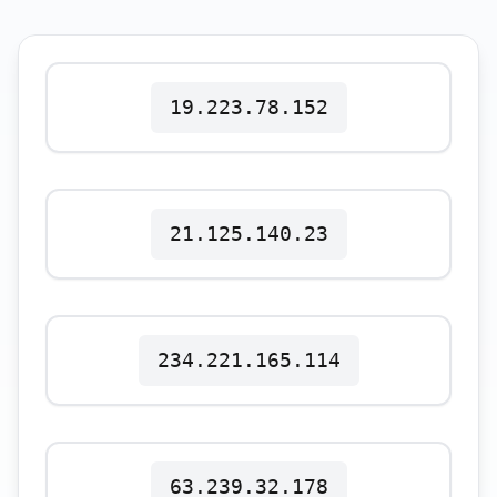
Polski
Svenska
ภาษาไทย
Türkçe
19.223.78.152
Українська
Tiếng Việt
21.125.140.23
234.221.165.114
63.239.32.178