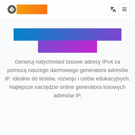
Home
English
ODLUCK
Random Generators
Español
losowy generator zwierząt
Français
losowy generator pokemonów
Deutsch
Generator Losowych
losowe generowanie krajów
Italiano
generator losowych liter
Português
Adresów IP
losowy generator kart
日本語
Number Tools
Pусский
losowy generator 4-cyfrowych liczb
한국어
Generuj natychmiast losowe adresy IPv4 za
Password Tools
中文 (简体)
pomocą naszego darmowego generatora adresów
generator haseł 12 znaków
中文 (繁體)
IP. Idealne do testów, rozwoju i celów edukacyjnych.
Color Tools
العربية
Najlepsze narzędzie online generatora losowych
generator kolorów losowych
Български
adresów IP.
Games
Català
Generator losowych przedmiotów Minecraft
Nederlands
Other
Ελληνικά
generator losowych adresów IP
हिन्दी
Bahasa Indonesia
Bahasa Melayu