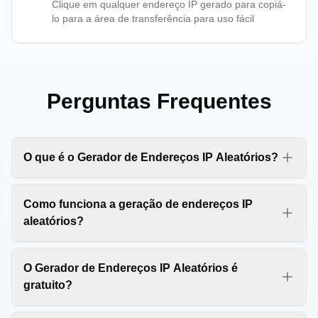
Clique em qualquer endereço IP gerado para copiá-
lo para a área de transferência para uso fácil
Perguntas Frequentes
O que é o Gerador de Endereços IP Aleatórios?
O Gerador de Endereços IP Aleatórios é uma
ferramenta online gratuita que ajuda você a gerar
Como funciona a geração de endereços IP
endereços IPv4 aleatórios instantaneamente. Nosso
aleatórios?
gerador de endereços IP é perfeito para testes,
Nosso gerador de endereços IP aleatórios usa
desenvolvimento, fins educacionais e configuração
algoritmos avançados para gerar endereços IPv4
O Gerador de Endereços IP Aleatórios é
de rede.
válidos. Cada endereço IP consiste em quatro octetos
gratuito?
(0-255) separados por pontos, garantindo formato e
Sim, nosso Gerador de Endereços IP Aleatórios é
validade adequados.