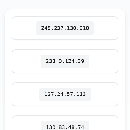
Polski
Svenska
ภาษาไทย
Türkçe
248.237.130.210
Українська
Tiếng Việt
233.0.124.39
127.24.57.113
130.83.48.74