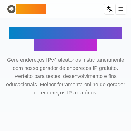
Home
English
ODLUCK
Random Generators
Español
gerador de animais aleatórios
Français
gerador de pokemon aleatório
Deutsch
Gerador de Endereços
gerador de países aleatórios
Italiano
gerador de letras aleatórias
Português
IP Aleatórios
gerador de cartas aleatórias
日本語
Number Tools
Pусский
gerador de números aleatórios de 4 dígitos
한국어
Gere endereços IPv4 aleatórios instantaneamente
Password Tools
中文 (简体)
com nosso gerador de endereços IP gratuito.
gerador de senha de 12 caracteres
中文 (繁體)
Perfeito para testes, desenvolvimento e fins
Color Tools
العربية
educacionais. Melhor ferramenta online de gerador
gerador de cores aleatórias
Български
de endereços IP aleatórios.
Games
Català
Gerador de itens Minecraft aleatório
Nederlands
Other
Ελληνικά
gerador de endereços IP aleatórios
हिन्दी
Bahasa Indonesia
Bahasa Melayu