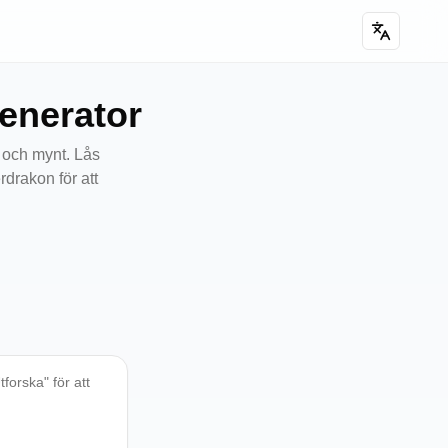
enerator
 och mynt. Lås
drakon för att
forska" för att