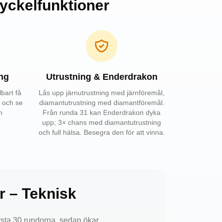
yckelfunktioner
ng
Utrustning & Enderdrakon
bart få
Lås upp järnutrustning med järnföremål,
 och se
diamantutrustning med diamantföremål.
h
Från runda 31 kan Enderdrakon dyka
upp; 3× chans med diamantutrustning
och full hälsa. Besegra den för att vinna.
 – Teknisk
rsta 30 rundorna, sedan ökar