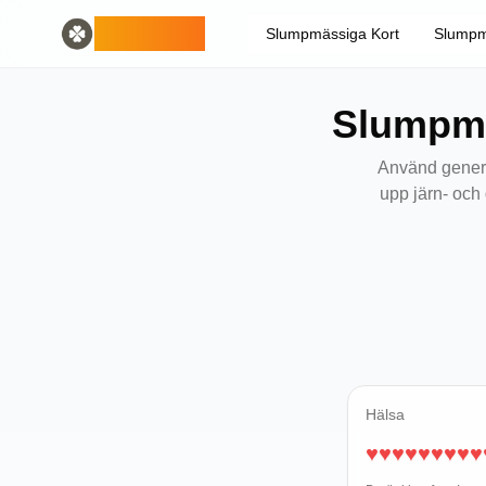
Home
English
ODLUCK
Slumpmässiga Kort
Slumpm
Random Generators
Español
slumptalsgenerator
Français
slumpt pokemon-generator
Deutsch
Slumpmä
slumgenerator för länder
Italiano
slumgenerator för bokstäver
Português
slumpt kortgenerator
日本語
Använd genera
Number Tools
Pусский
upp järn- och
slumptal med 4 siffror
한국어
Password Tools
中文 (简体)
lösenordsgenerator 12 tecken
中文 (繁體)
Color Tools
العربية
slumpt färggenerator
Български
Games
Català
Slumpmässig Minecraft-objektgenerator
Nederlands
Other
Ελληνικά
Hälsa
slumpmässig IP-adressgenerator
हिन्दी
♥
♥
♥
♥
♥
♥
♥
♥
♥
Bahasa Indonesia
Bahasa Melayu