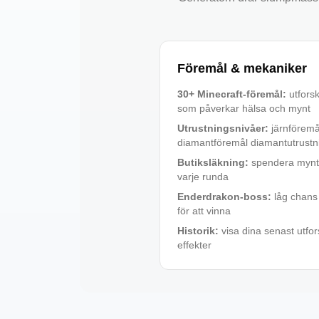
Föremål & mekaniker
30+ Minecraft-föremål
:
utfors
som påverkar hälsa och mynt
Utrustningsnivåer
:
järnföremå
diamantföremål diamantutrustn
Butiksläkning
:
spendera mynt 
varje runda
Enderdrakon-boss
:
låg chans
för att vinna
Historik
:
visa dina senast utfo
effekter