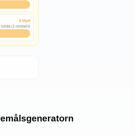
p
6
Mynt
r runda (1 runda(r))
p
remålsgeneratorn