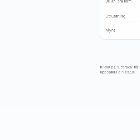
Du är i bra form!
Polski
Svenska
Utrustning
ภาษาไทย
Türkçe
Mynt
Українська
Tiếng Việt
Klicka på "Utforska" för
uppdatera din status.