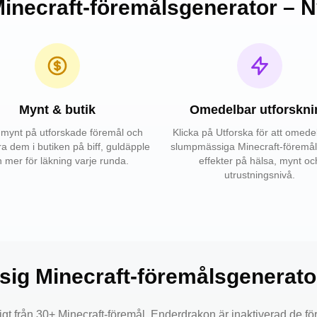
necraft-föremålsgenerator – N
Mynt & butik
Omedelbar utforskni
 mynt på utforskade föremål och
Klicka på Utforska för att omedel
a dem i butiken på biff, guldäpple
slumpmässiga Minecraft-föremål
 mer för läkning varje runda.
effekter på hälsa, mynt oc
utrustningsnivå.
ig Minecraft-föremålsgenerator
t från 30+ Minecraft-föremål. Enderdrakon är inaktiverad de fö