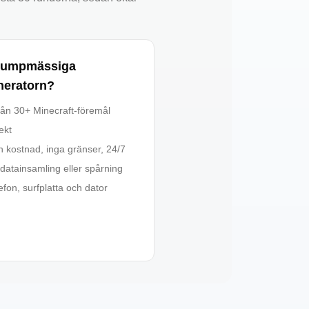
slumpmässiga
neratorn?
 från 30+ Minecraft-föremål
ekt
n kostnad, inga gränser, 24/7
datainsamling eller spårning
efon, surfplatta och dator