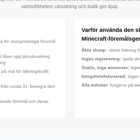
sannolikheten; utrustning och butik ger djup.
Varför använda den 
Minecraft-föremålsge
ka för slumpmässiga föremål
Äkta slump
:
rättvis lottning
l låser upp järnutrustning,
Ingen registrering
:
spela dir
ing
Gratis, inga annonser
:
inge
på mat för läkningsbuffs
Integritetsfokuserad
:
ingen 
Alla enheter
:
fungerar på tel
 från runda 31; besegra den
rskade föremål och deras