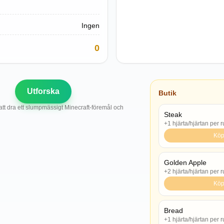
Ingen
0
Utforska
Butik
 att dra ett slumpmässigt Minecraft-föremål och
Steak
+1 hjärta/hjärtan per 
Kö
Golden Apple
+2 hjärta/hjärtan per 
Kö
Bread
+1 hjärta/hjärtan per 