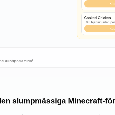
Kö
Cooked Chicken
+0.8 hjärta/hjärtan pe
Kö
när du börjar dra föremål.
den slumpmässiga Minecraft-fö