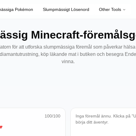
ässiga Pokémon
Slumpmässigt Lösenord
Other Tools
ssig Minecraft-föremålsg
torn för att utforska slumpmässiga föremål som påverkar hälsa
 diamantutrustning, köp läkande mat i butiken och besegra Ender
vinna.
100
/100
Inga föremål ännu. Klicka på "Ut
börja ditt äventyr.
♥