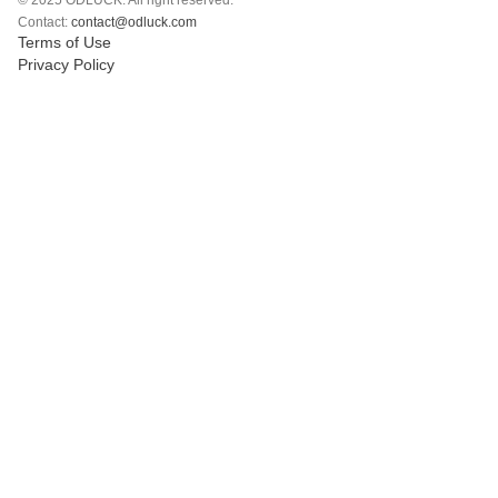
© 2025 ODLUCK. All right reserved.
Polski
Contact:
contact@odluck.com
Terms of Use
Svenska
Privacy Policy
ภาษาไทย
Türkçe
Українська
Tiếng Việt