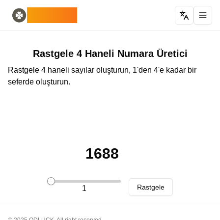
Home
English
ODLUCK
Random Generators
Español
rastgele hayvan üreteci
Français
rastgele pokemon üreteci
Deutsch
rastgele ülke üretici
Italiano
Rastgele 4 Haneli Numara Üretici
rastgele harf oluşturucu
Português
Rastgele 4 haneli sayılar oluşturun, 1'den 4'e kadar bir
rastgele kart üreteci
日本語
seferde oluşturun.
Number Tools
Pусский
rastgele 4 haneli sayı üreteci
한국어
Password Tools
中文 (简体)
şifre oluşturucu 12 karakter
中文 (繁體)
Color Tools
العربية
rastgele renk üreteci
Български
1688
Games
Català
Rastgele Minecraft Eşya Üretici
Nederlands
Other
Ελληνικά
Rastgele
1
rastgele IP adresi üretici
हिन्दी
Bahasa Indonesia
Bahasa Melayu