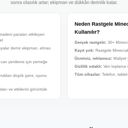
sonra olasılık artar; ekipman ve dükkân derinlik katar.
Neden Rastgele Minecr
Kullanılır?
madeni paraları etkileyen
et
Gerçek rastgele
:
30+ Minecr
şyalar demir ekipman, elmas
Kayıt yok
:
Rastgele Minecraf
Ücretsiz, reklamsız
:
Maliyet 
ı can yenileme için yemeğe
Gizlilik odaklı
:
Veri toplama 
Tüm cihazlar
:
Telefon, table
unddan düşük şans; oyunu
ları ve etkilerini görüntüle