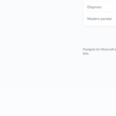
Polski
Ekipman
Svenska
ภาษาไทย
Madeni paralar
Türkçe
Українська
Tiếng Việt
Rastgele bir Minecraft
tıkla.