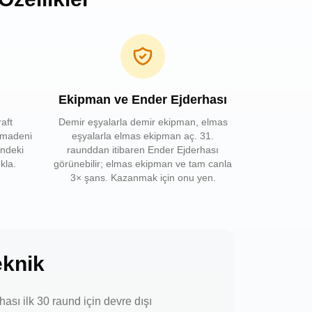
Ekipman ve Ender Ejderhası
aft
Demir eşyalarla demir ekipman, elmas
 madeni
eşyalarla elmas ekipman aç. 31.
indeki
raunddan itibaren Ender Ejderhası
kla.
görünebilir; elmas ekipman ve tam canla
3× şans. Kazanmak için onu yen.
eknik
ası ilk 30 raund için devre dışı