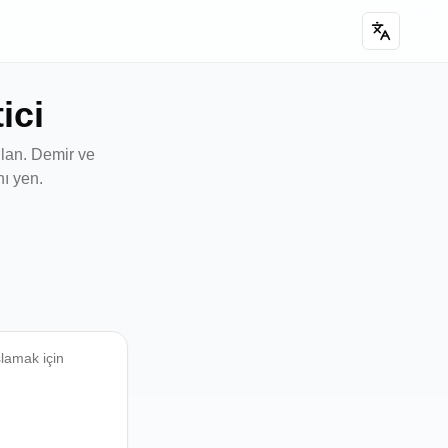
ici
llan. Demir ve
ı yen.
lamak için