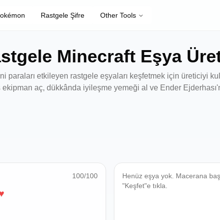
Pokémon
Rastgele Şifre
Other Tools
stgele Minecraft Eşya Üret
 paraları etkileyen rastgele eşyaları keşfetmek için üreticiyi ku
 ekipman aç, dükkânda iyileşme yemeği al ve Ender Ejderhası'n
100
/100
Henüz eşya yok. Macerana baş
"Keşfet"e tıkla.
♥