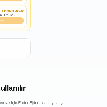
6
Madeni paralar
lp (1 raund)
n Al
llanılır
anmak için Ender Ejderhası ile yüzleş.