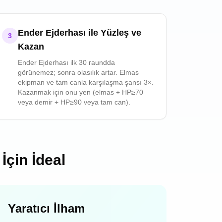
Ender Ejderhası ile Yüzleş ve
3
Kazan
Ender Ejderhası ilk 30 raundda
görünemez; sonra olasılık artar. Elmas
ekipman ve tam canla karşılaşma şansı 3×.
Kazanmak için onu yen (elmas + HP≥70
veya demir + HP≥90 veya tam can).
İçin İdeal
Yaratıcı İlham