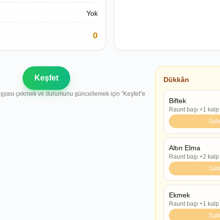
Yok
0
Keşfet
Dükkân
 eşyası çekmek ve durumunu güncellemek için "Keşfet"e
Biftek
Raunt başı +1 kalp
Satı
Altın Elma
Raunt başı +2 kalp
Satı
Ekmek
Raunt başı +1 kalp
Satı