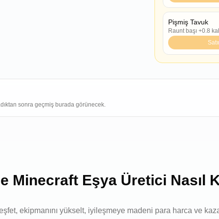
Pişmiş Tavuk
Raunt başı +0.8 ka
Satı
dıktan sonra geçmiş burada görünecek.
e Minecraft Eşya Üretici Nasıl Ku
 keşfet, ekipmanını yükselt, iyileşmeye madeni para harca ve kaz