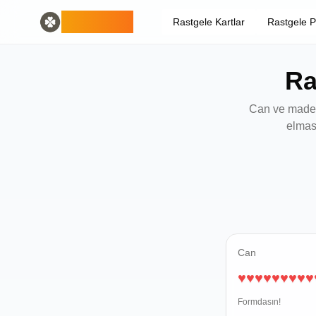
Home
English
ODLUCK
Rastgele Kartlar
Rastgele 
Random Generators
Español
rastgele hayvan üreteci
Français
rastgele pokemon üreteci
Deutsch
Ra
rastgele ülke üretici
Italiano
rastgele harf oluşturucu
Português
rastgele kart üreteci
日本語
Can ve madeni
Number Tools
Pусский
elmas
rastgele 4 haneli sayı üreteci
한국어
Password Tools
中文 (简体)
şifre oluşturucu 12 karakter
中文 (繁體)
Color Tools
العربية
rastgele renk üreteci
Български
Games
Català
Rastgele Minecraft Eşya Üretici
Nederlands
Can
Other
Ελληνικά
♥
♥
♥
♥
♥
♥
♥
♥
♥
rastgele IP adresi üretici
हिन्दी
Bahasa Indonesia
Formdasın!
Bahasa Melayu