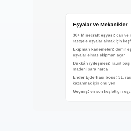
Eşyalar ve Mekanikler
30+ Minecraft eşyası
:
can ve 
rastgele eşyalar almak için keşf
Ekipman kademeleri
:
demir e
eşyalar elmas ekipman açar
Dükkân iyileşmesi
:
raunt baş
madeni para harca
Ender Ejderhası boss
:
31. ra
kazanmak için onu yen
Geçmiş
:
en son keşfettiğin eşya