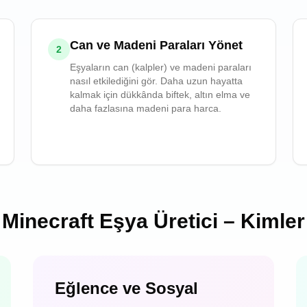
Can ve Madeni Paraları Yönet
2
Eşyaların can (kalpler) ve madeni paraları
nasıl etkilediğini gör. Daha uzun hayatta
kalmak için dükkânda biftek, altın elma ve
daha fazlasına madeni para harca.
Minecraft Eşya Üretici – Kimler 
Eğlence ve Sosyal