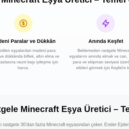
eni Paralar ve Dükkân
Anında Keşfet
edilen eşyalardan madeni para
Beklemeden rastgele Minecr
ve dükkânda biftek, altın elma ve
eşyalarını anında almak ve can,
azlasına raunt başı iyileşme için
para ve ekipman seviyesi üzer
harca.
etkileri görmek için Keşfet'e tı
gele Minecraft Eşya Üretici – T
 rastgele 30'dan fazla Minecraft eşyasından çeker. Ender Ejderh