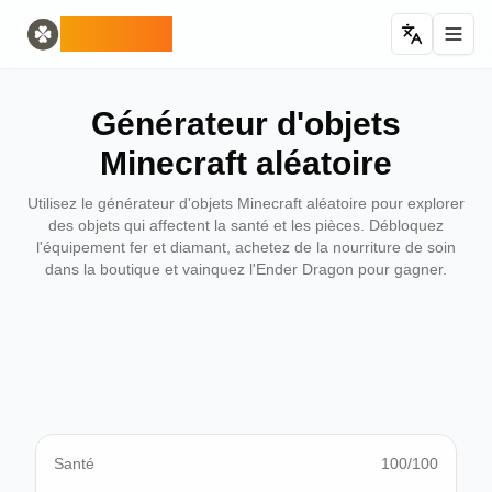
Home
English
ODLUCK
Random Generators
Español
générateur d'animaux aléatoires
Français
générateur de Pokémon aléatoire
Deutsch
Générateur d'objets
générateur de pays aléatoires
Italiano
générateur de lettres aléatoires
Português
Minecraft aléatoire
générateur de cartes aléatoires
日本語
Number Tools
Pусский
Utilisez le générateur d'objets Minecraft aléatoire pour explorer
générateur de nombres aléatoires à 4 chiffres
한국어
des objets qui affectent la santé et les pièces. Débloquez
l'équipement fer et diamant, achetez de la nourriture de soin
Password Tools
中文 (简体)
dans la boutique et vainquez l'Ender Dragon pour gagner.
générateur de mot de passe 12 caractères
中文 (繁體)
Color Tools
العربية
générateur de couleurs aléatoires
Български
Games
Català
Générateur d'objets Minecraft aléatoire
Nederlands
Other
Ελληνικά
générateur d'adresses IP aléatoires
हिन्दी
Bahasa Indonesia
Santé
100
/100
Bahasa Melayu