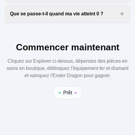
Oui. Le générateur fonctionne sur téléphone, tablette
et PC avec une mise en page responsive.
Que se passe-t-il quand ma vie atteint 0 ?
Quand la vie tombe à 0, la partie se termine et affiche
l'historique du run. Vous pouvez fermer la fenêtre ou
cliquer sur Réinitialiser et rejouer pour recommencer.
Commencer maintenant
Cliquez sur Explorer ci-dessus, dépensez des pièces en
soins en boutique, débloquez l'équipement fer et diamant
et vainquez l'Ender Dragon pour gagner.
Prêt