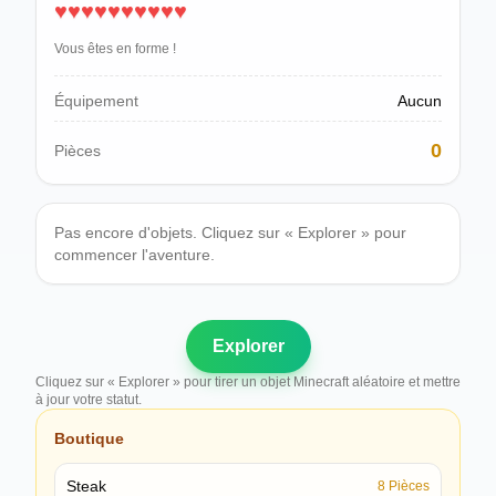
♥
♥
♥
♥
♥
♥
♥
♥
♥
♥
Polski
Svenska
Vous êtes en forme !
ภาษาไทย
Türkçe
Équipement
Aucun
Українська
0
Pièces
Tiếng Việt
Pas encore d'objets. Cliquez sur « Explorer » pour
commencer l'aventure.
Explorer
Cliquez sur « Explorer » pour tirer un objet Minecraft aléatoire et mettre
à jour votre statut.
Boutique
Steak
8
Pièces