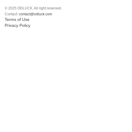
Polski
© 2025 ODLUCK. All right reserved.
Svenska
Contact:
contact@odluck.com
ภาษาไทย
Terms of Use
Privacy Policy
Türkçe
Українська
Tiếng Việt