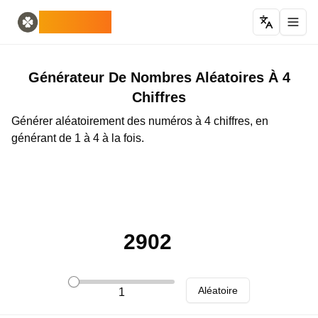
Home
English
ODLUCK
Random Generators
Español
générateur d'animaux aléatoires
Français
générateur de Pokémon aléatoire
Deutsch
générateur de pays aléatoires
Italiano
Générateur De Nombres Aléatoires À 4
générateur de lettres aléatoires
Português
Chiffres
générateur de cartes aléatoires
日本語
Générer aléatoirement des numéros à 4 chiffres, en
Number Tools
Pусский
générant de 1 à 4 à la fois.
générateur de nombres aléatoires à 4 chiffres
한국어
Password Tools
中文 (简体)
générateur de mot de passe 12 caractères
中文 (繁體)
Color Tools
العربية
générateur de couleurs aléatoires
Български
Games
Català
2902
Générateur d'objets Minecraft aléatoire
Nederlands
Other
Ελληνικά
générateur d'adresses IP aléatoires
हिन्दी
Aléatoire
1
Bahasa Indonesia
Bahasa Melayu