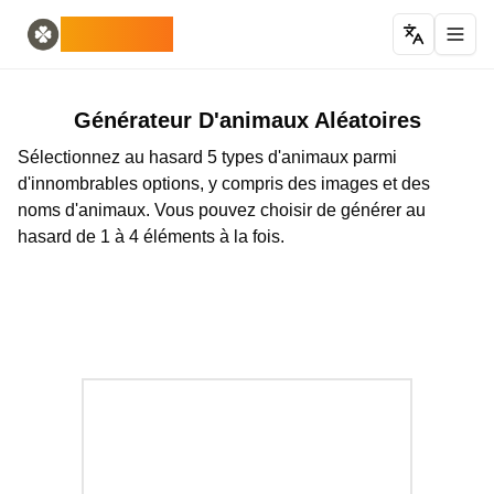
Home
English
ODLUCK
Random Generators
Español
générateur d'animaux aléatoires
Français
générateur de Pokémon aléatoire
Deutsch
générateur de pays aléatoires
Italiano
Générateur D'animaux Aléatoires
générateur de lettres aléatoires
Português
Sélectionnez au hasard 5 types d'animaux parmi
générateur de cartes aléatoires
日本語
d'innombrables options, y compris des images et des
Number Tools
Pусский
noms d'animaux. Vous pouvez choisir de générer au
générateur de nombres aléatoires à 4 chiffres
한국어
hasard de 1 à 4 éléments à la fois.
Password Tools
中文 (简体)
générateur de mot de passe 12 caractères
中文 (繁體)
Color Tools
العربية
générateur de couleurs aléatoires
Български
Games
Català
Générateur d'objets Minecraft aléatoire
Nederlands
Other
Ελληνικά
générateur d'adresses IP aléatoires
हिन्दी
Bahasa Indonesia
Bahasa Melayu