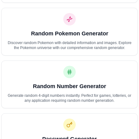
Polski
Svenska
ภาษาไทย
Türkçe
Random Pokemon Generator
Українська
Tiếng Việt
Discover random Pokemon with detailed information and images. Explore
the Pokemon universe with our comprehensive random generator.
Random Number Generator
Generate random 4-digit numbers instantly. Perfect for games, lotteries, or
any application requiring random number generation.