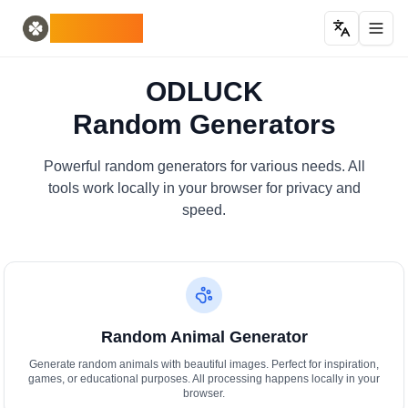
Home
English
ODLUCK
Random Generators
Español
ตัวสร้างสัตว์แบบสุ่ม
Français
เครื่องสร้างโปเกมอนแบบสุ่ม
Deutsch
ODLUCK
ตัวสร้างประเทศสุ่ม
Italiano
Random Generators
ตัวสร้างตัวอักษรสุ่ม
Português
ตัวสร้างไพ่สุ่ม
日本語
Number Tools
Pусский
Powerful random generators for various needs. All
ตัวสร้างหมายเลข 4 หลักแบบสุ่ม
한국어
tools work locally in your browser for privacy and
Password Tools
中文 (简体)
speed.
ตัวสร้างรหัสผ่าน 12 ตัวอักษร
中文 (繁體)
Color Tools
العربية
ตัวสร้างสีแบบสุ่ม
Български
Games
Català
ตัวสร้างไอเทม Minecraft แบบสุ่ม
Nederlands
Random Animal Generator
Other
Ελληνικά
ตัวสร้างที่อยู่ IP แบบสุ่ม
हिन्दी
Generate random animals with beautiful images. Perfect for inspiration,
games, or educational purposes. All processing happens locally in your
Bahasa Indonesia
browser.
Bahasa Melayu