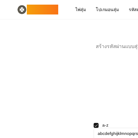
Home
English
ODLUCK
ไพ่สุ่ม
โปเกมอนสุ่ม
รหัสผ
Random Generators
Español
ตัวสร้างสัตว์แบบสุ่ม
Français
เครื่องสร้างโปเกมอนแบบสุ่ม
Deutsch
ตัวสร้างประเทศสุ่ม
Italiano
ตัวสร้างตัวอักษรสุ่ม
Português
สร้างรหัสผ่านแบบสุ
ตัวสร้างไพ่สุ่ม
日本語
Number Tools
Pусский
ตัวสร้างหมายเลข 4 หลักแบบสุ่ม
한국어
Password Tools
中文 (简体)
ตัวสร้างรหัสผ่าน 12 ตัวอักษร
中文 (繁體)
Color Tools
العربية
ตัวสร้างสีแบบสุ่ม
Български
Games
Català
ตัวสร้างไอเทม Minecraft แบบสุ่ม
Nederlands
Other
Ελληνικά
ตัวสร้างที่อยู่ IP แบบสุ่ม
हिन्दी
a-z
Bahasa Indonesia
Bahasa Melayu