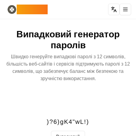
Home
English
ODLUCK
Random Generators
Español
випадковий генератор тварин
Français
випадковий генератор покемонів
Deutsch
Випадковий генератор
генератор випадкових країн
Italiano
генератор випадкових літер
Português
паролів
випадковий генератор карт
日本語
Number Tools
Pусский
Швидко генеруйте випадкові паролі з 12 символів,
генератор випадкових 4-значних чисел
한국어
більшість веб-сайтів і сервісів підтримують паролі з 12
Password Tools
中文 (简体)
символів, що забезпечує баланс між безпекою та
генератор паролів 12 символів
中文 (繁體)
зручністю використання.
Color Tools
العربية
випадковий генератор кольорів
Български
Games
Català
Генератор випадкових предметів Minecraft
Nederlands
Other
Ελληνικά
генератор випадкових IP-адрес
हिन्दी
)?6)gK4"wL!)
Bahasa Indonesia
Bahasa Melayu