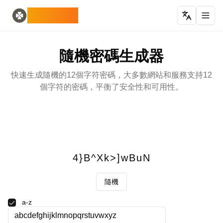
Home
English
ODLUCK
Random Generators
Español
隨機動物生成器
Français
隨機寶可夢生成器
Deutsch
隨機密碼生成器
隨機國家生成器
Italiano
隨機字母生成器
Português
快速生成隨機的12個字符密碼，大多數網站和服務支持12
隨機撲克牌生成器
日本語
個字符的密碼，平衡了安全性和可用性。
Number Tools
Pусский
隨機四位數字生成器
한국어
Password Tools
中文 (简体)
密碼生成器 12 個字符
中文 (繁體)
Color Tools
العربية
隨機顏色生成器
Български
4}B^Xk>]wBuN
Games
Català
隨機 麥塊 物品生成器
Nederlands
隨機
Other
Ελληνικά
隨機IP位址生成器
हिन्दी
a-z
Bahasa Indonesia
Bahasa Melayu