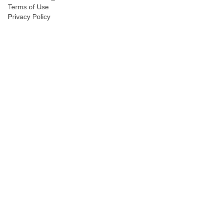
Terms of Use
Polski
Privacy Policy
Svenska
ภาษาไทย
Türkçe
Українська
Tiếng Việt