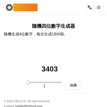
Home
English
ODLUCK
Random Generators
Español
隨機動物生成器
Français
隨機寶可夢生成器
Deutsch
隨機國家生成器
Italiano
隨機四位數字生成器
隨機字母生成器
Português
隨機生成4位數字，每次生成1到4個。
隨機撲克牌生成器
日本語
Number Tools
Pусский
隨機四位數字生成器
한국어
Password Tools
中文 (简体)
密碼生成器 12 個字符
中文 (繁體)
Color Tools
العربية
3403
隨機顏色生成器
Български
Games
Català
隨機 麥塊 物品生成器
Nederlands
隨機
1
Other
Ελληνικά
隨機IP位址生成器
हिन्दी
Bahasa Indonesia
© 2025 ODLUCK. All right reserved.
Bahasa Melayu
Contact:
contact@odluck.com