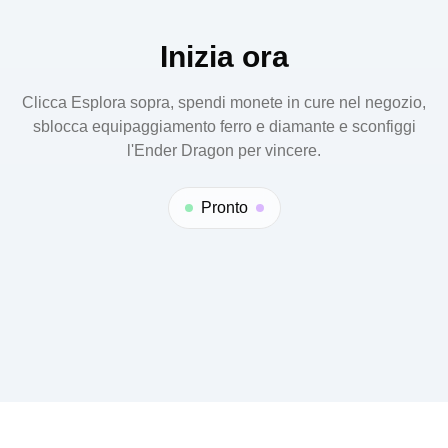
cronologia della partita. Puoi chiudere la finestra o
cliccare su Reimposta e gioca di nuovo per
Inizia ora
ricominciare.
Clicca Esplora sopra, spendi monete in cure nel negozio,
sblocca equipaggiamento ferro e diamante e sconfiggi
l'Ender Dragon per vincere.
Pronto
© 2025 ODLUCK. All right reserved.