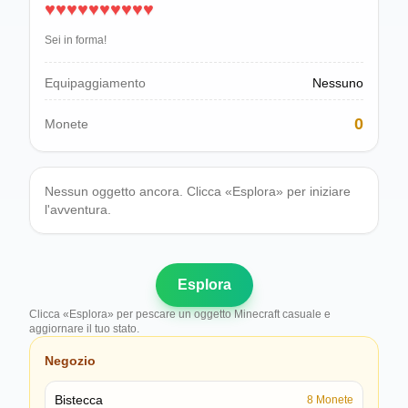
♥
♥
♥
♥
♥
♥
♥
♥
♥
♥
Polski
Svenska
Sei in forma!
ภาษาไทย
Türkçe
Equipaggiamento
Nessuno
Українська
0
Monete
Tiếng Việt
Nessun oggetto ancora. Clicca «Esplora» per iniziare
l'avventura.
Esplora
Clicca «Esplora» per pescare un oggetto Minecraft casuale e
aggiornare il tuo stato.
Negozio
Bistecca
8
Monete