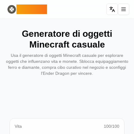
Home
English
ODLUCK
Random Generators
Español
generatore di animali casuali
Français
generatore casuale di pokemon
Deutsch
Generatore di oggetti
generatore casuale di paesi
Italiano
generatore di lettere casuali
Português
Minecraft casuale
generatore di carte casuali
日本語
Number Tools
Pусский
Usa il generatore di oggetti Minecraft casuale per esplorare
generatore di numeri casuali a 4 cifre
한국어
oggetti che influenzano vita e monete. Sblocca equipaggiamento
ferro e diamante, compra cibo curativo nel negozio e sconfiggi
Password Tools
中文 (简体)
l'Ender Dragon per vincere.
generatore di password 12 caratteri
中文 (繁體)
Color Tools
العربية
generatore di colori casuali
Български
Games
Català
Generatore di oggetti Minecraft casuale
Nederlands
Other
Ελληνικά
generatore di indirizzi IP casuali
हिन्दी
Bahasa Indonesia
Vita
100
/100
Bahasa Melayu