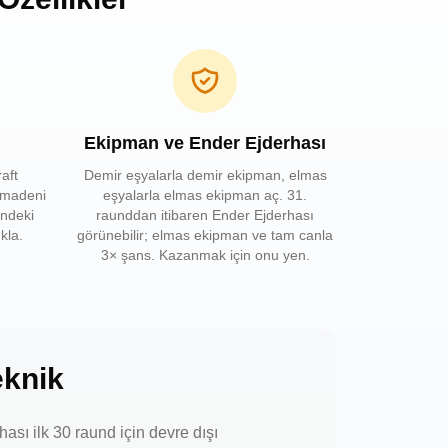
Ekipman ve Ender Ejderhası
aft
Demir eşyalarla demir ekipman, elmas
 madeni
eşyalarla elmas ekipman aç. 31.
indeki
raunddan itibaren Ender Ejderhası
kla.
görünebilir; elmas ekipman ve tam canla
3× şans. Kazanmak için onu yen.
eknik
ası ilk 30 raund için devre dışı