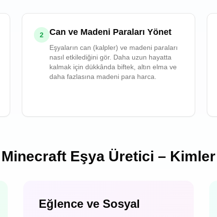
Can ve Madeni Paraları Yönet
2
Eşyaların can (kalpler) ve madeni paraları
nasıl etkilediğini gör. Daha uzun hayatta
kalmak için dükkânda biftek, altın elma ve
daha fazlasına madeni para harca.
Minecraft Eşya Üretici – Kimler 
Eğlence ve Sosyal