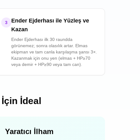
Ender Ejderhası ile Yüzleş ve
3
Kazan
Ender Ejderhası ilk 30 raundda
görünemez; sonra olasılık artar. Elmas
ekipman ve tam canla karşılaşma şansı 3×.
Kazanmak için onu yen (elmas + HP≥70
veya demir + HP≥90 veya tam can).
İçin İdeal
Yaratıcı İlham