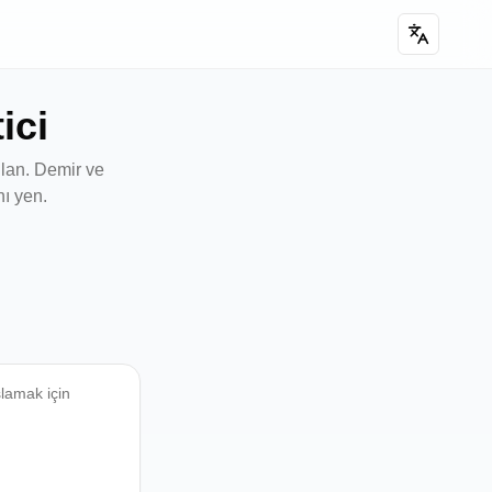
ici
llan. Demir ve
ı yen.
lamak için