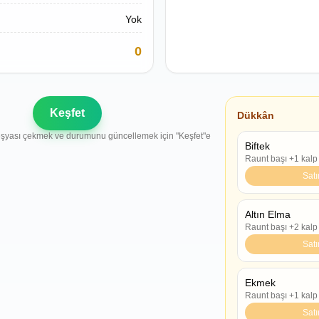
Yok
0
Keşfet
Dükkân
 eşyası çekmek ve durumunu güncellemek için "Keşfet"e
Biftek
Raunt başı +1 kalp
Satı
Altın Elma
Raunt başı +2 kalp
Satı
Ekmek
Raunt başı +1 kalp
Satı