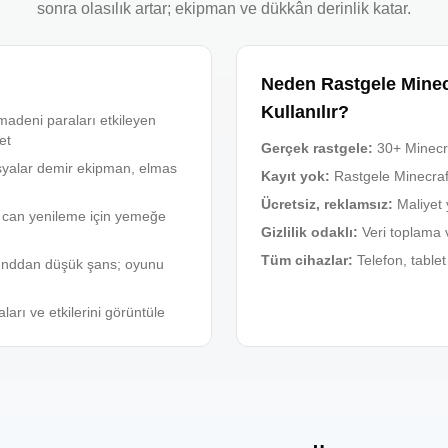
sonra olasılık artar; ekipman ve dükkân derinlik katar.
Neden Rastgele Minecr
Kullanılır?
madeni paraları etkileyen
et
Gerçek rastgele
:
30+ Minecr
şyalar demir ekipman, elmas
Kayıt yok
:
Rastgele Minecraf
Ücretsiz, reklamsız
:
Maliyet 
ı can yenileme için yemeğe
Gizlilik odaklı
:
Veri toplama 
Tüm cihazlar
:
Telefon, table
unddan düşük şans; oyunu
ları ve etkilerini görüntüle