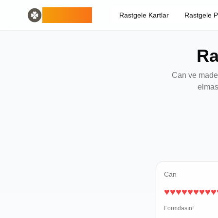
Home
English
ODLUCK
Rastgele Kartlar
Rastgele 
Random Generators
Español
rastgele hayvan üreteci
Français
rastgele pokemon üreteci
Deutsch
Ra
rastgele ülke üretici
Italiano
rastgele harf oluşturucu
Português
rastgele kart üreteci
日本語
Can ve madeni
Number Tools
Pусский
elmas
rastgele 4 haneli sayı üreteci
한국어
Password Tools
中文 (简体)
şifre oluşturucu 12 karakter
中文 (繁體)
Color Tools
العربية
rastgele renk üreteci
Български
Games
Català
Rastgele Minecraft Eşya Üretici
Nederlands
Can
Other
Ελληνικά
♥
♥
♥
♥
♥
♥
♥
♥
♥
rastgele IP adresi üretici
हिन्दी
Bahasa Indonesia
Formdasın!
Bahasa Melayu