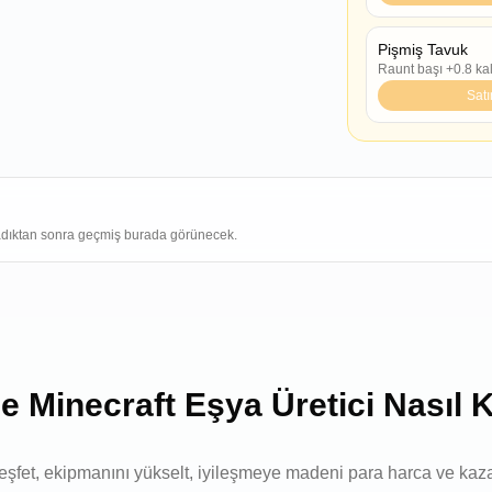
Pişmiş Tavuk
Raunt başı +0.8 ka
Satı
dıktan sonra geçmiş burada görünecek.
e Minecraft Eşya Üretici Nasıl Ku
 keşfet, ekipmanını yükselt, iyileşmeye madeni para harca ve kaz