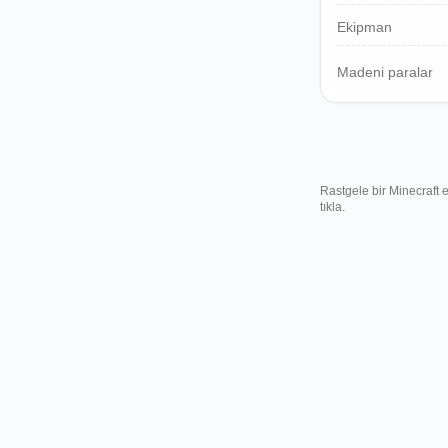
Polski
Ekipman
Svenska
ภาษาไทย
Madeni paralar
Türkçe
Українська
Tiếng Việt
Rastgele bir Minecraft
tıkla.