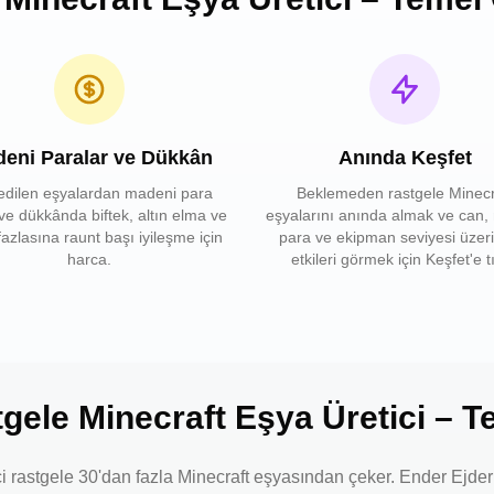
eni Paralar ve Dükkân
Anında Keşfet
edilen eşyalardan madeni para
Beklemeden rastgele Minecr
ve dükkânda biftek, altın elma ve
eşyalarını anında almak ve can,
azlasına raunt başı iyileşme için
para ve ekipman seviyesi üzer
harca.
etkileri görmek için Keşfet'e tı
gele Minecraft Eşya Üretici – T
 rastgele 30'dan fazla Minecraft eşyasından çeker. Ender Ejderh