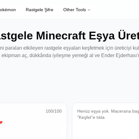
Pokémon
Rastgele Şifre
Other Tools
stgele Minecraft Eşya Üret
 paraları etkileyen rastgele eşyaları keşfetmek için üreticiyi ku
 ekipman aç, dükkânda iyileşme yemeği al ve Ender Ejderhası'n
100
/100
Henüz eşya yok. Macerana baş
"Keşfet"e tıkla.
♥