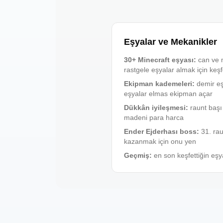
Eşyalar ve Mekanikler
30+ Minecraft eşyası
:
can ve 
rastgele eşyalar almak için keşf
Ekipman kademeleri
:
demir e
eşyalar elmas ekipman açar
Dükkân iyileşmesi
:
raunt baş
madeni para harca
Ender Ejderhası boss
:
31. ra
kazanmak için onu yen
Geçmiş
:
en son keşfettiğin eşya