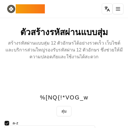
Home
English
ODLUCK
Random Generators
Español
ตัวสร้างสัตว์แบบสุ่ม
Français
เครื่องสร้างโปเกมอนแบบสุ่ม
Deutsch
ตัวสร้างรหัสผ่านแบบสุ่ม
ตัวสร้างประเทศสุ่ม
Italiano
ตัวสร้างตัวอักษรสุ่ม
Português
สร้างรหัสผ่านแบบสุ่ม 12 ตัวอักษรได้อย่างรวดเร็ว เว็บไซต์
ตัวสร้างไพ่สุ่ม
日本語
และบริการส่วนใหญ่รองรับรหัสผ่าน 12 ตัวอักษร ซึ่งช่วยให้มี
Number Tools
Pусский
ความปลอดภัยและใช้งานได้สะดวก
ตัวสร้างหมายเลข 4 หลักแบบสุ่ม
한국어
Password Tools
中文 (简体)
ตัวสร้างรหัสผ่าน 12 ตัวอักษร
中文 (繁體)
Color Tools
العربية
ตัวสร้างสีแบบสุ่ม
Български
Games
Català
%[NQ{!*VOG_w
ตัวสร้างไอเทม Minecraft แบบสุ่ม
Nederlands
Other
Ελληνικά
สุ่ม
ตัวสร้างที่อยู่ IP แบบสุ่ม
हिन्दी
Bahasa Indonesia
a-z
Bahasa Melayu