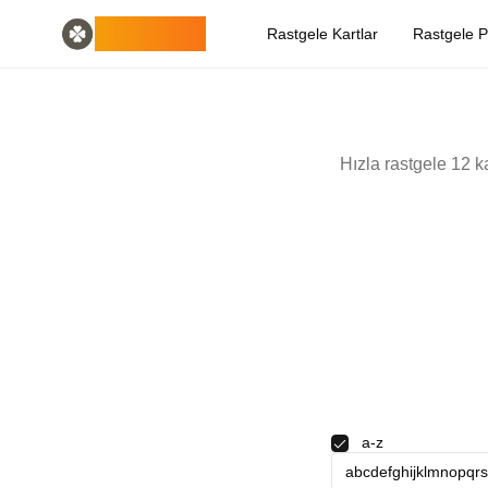
Home
English
ODLUCK
Rastgele Kartlar
Rastgele 
Random Generators
Español
rastgele hayvan üreteci
Français
rastgele pokemon üreteci
Deutsch
rastgele ülke üretici
Italiano
rastgele harf oluşturucu
Português
Hızla rastgele 12 ka
rastgele kart üreteci
日本語
Number Tools
Pусский
rastgele 4 haneli sayı üreteci
한국어
Password Tools
中文 (简体)
şifre oluşturucu 12 karakter
中文 (繁體)
Color Tools
العربية
rastgele renk üreteci
Български
Games
Català
Rastgele Minecraft Eşya Üretici
Nederlands
Other
Ελληνικά
rastgele IP adresi üretici
हिन्दी
a-z
Bahasa Indonesia
Bahasa Melayu