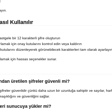
i
ayın.
sıl Kullanılır
stgele bir 12 karakterli şifre oluşturun
lamak için onay kutularını kontrol edin veya kaldırın
ş kutularını düzenleyerek görünebilecek karakterleri tam olarak ayarlayı
rşılamak için hassas seçenekler sunar.
ından üretilen şifreler güvenli mi?
n şifreler güvenlidir çünkü daha uzun bir uzunluğa sahiptir ve sayılar, har
rmaşıklığını ve güvenliğini sağlar.
releri sunucuya yükler mi?