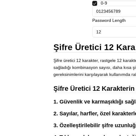
0-9
Polski
Svenska
ภาษาไทย
Password Length
Türkçe
Українська
Tiếng Việt
Şifre Üretici 12 Kara
Şifre üretici 12 karakter, rastgele 12 karakter
sağladığı kombinasyon sayısı, daha kısa şif
gereksinimlerini karşılayarak kullanımda ra
Şifre Üretici 12 Karakterin 
1. Güvenlik ve karmaşıklığı sağla
2. Sayılar, harfler, özel karakter
3. Özelleştirilebilir şifre uzun