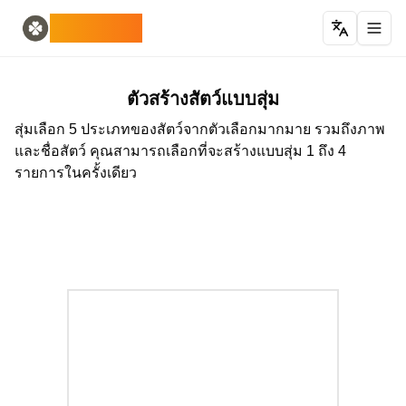
Home
English
ODLUCK
Random Generators
Español
ตัวสร้างสัตว์แบบสุ่ม
Français
เครื่องสร้างโปเกมอนแบบสุ่ม
Deutsch
ตัวสร้างประเทศสุ่ม
Italiano
ตัวสร้างสัตว์แบบสุ่ม
ตัวสร้างตัวอักษรสุ่ม
Português
สุ่มเลือก 5 ประเภทของสัตว์จากตัวเลือกมากมาย รวมถึงภาพ
ตัวสร้างไพ่สุ่ม
日本語
และชื่อสัตว์ คุณสามารถเลือกที่จะสร้างแบบสุ่ม 1 ถึง 4
Number Tools
Pусский
รายการในครั้งเดียว
ตัวสร้างหมายเลข 4 หลักแบบสุ่ม
한국어
Password Tools
中文 (简体)
ตัวสร้างรหัสผ่าน 12 ตัวอักษร
中文 (繁體)
Color Tools
العربية
ตัวสร้างสีแบบสุ่ม
Български
Games
Català
ตัวสร้างไอเทม Minecraft แบบสุ่ม
Nederlands
Other
Ελληνικά
ตัวสร้างที่อยู่ IP แบบสุ่ม
हिन्दी
Bahasa Indonesia
Bahasa Melayu