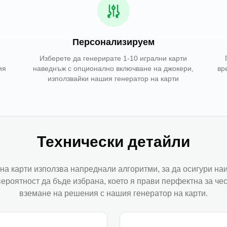
Персонализируем
Изберете да генерирате 1-10 игрални карти
ия
наведнъж с опционално включване на джокери,
вр
използвайки нашия генератор на карти
Технически детайли
на карти използва напреднали алгоритми, за да осигури наи
вероятност да бъде избрана, което я прави перфектна за че
вземане на решения с нашия генератор на карти.