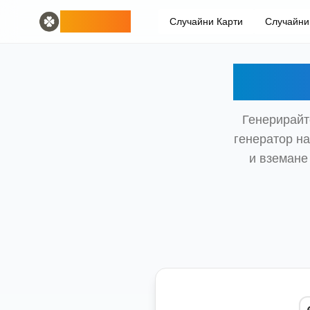
Home
English
ODLUCK
Случайни Карти
Случайни
Random Generators
Español
случаен генератор на животни
Français
случаен генератор на покемони
Deutsch
Случ
генератор на случайни държави
Italiano
генератор на случайни букви
Português
случаен генератор на карти
日本語
Генерирайт
Number Tools
Pусский
генератор на
генератор на произволни 4-цифрени числа
한국어
Password Tools
中文 (简体)
и вземане
генератор на пароли 12 символа
中文 (繁體)
Color Tools
العربية
случаен генератор на цветове
Български
Games
Català
Генератор на случайни предмети Minecraft
Nederlands
Other
Ελληνικά
генератор на случайни IP адреси
हिन्दी
Bahasa Indonesia
Bahasa Melayu