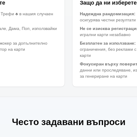
те
Защо да ни изберет
♦, Трефи ♣ в нашия случаен
Надеждна рандомизация
:
осигурява честни резултати
Вале, Дама, Поп, използвайки
Не се изисква регистраци
игрални карти незабавно
джокер за допълнително
Безплатен за използване
:
тор на карти
ограничения, без реклами с
карти
Фокусиран върху повери
данни или проследяване, и
за генериране на карти
Често задавани въпроси