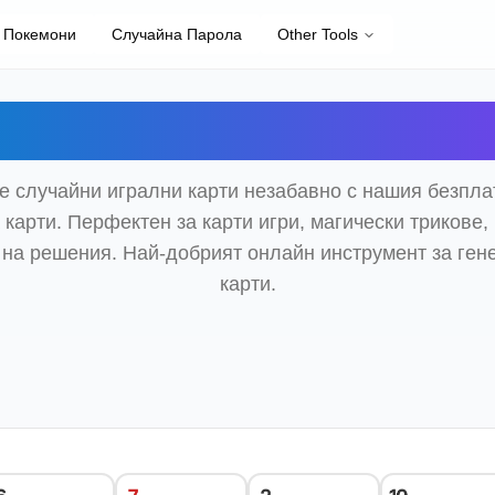
 Покемони
Случайна Парола
Other Tools
аен генератор на 
е случайни игрални карти незабавно с нашия безпла
 карти. Перфектен за карти игри, магически трикове, 
 на решения. Най-добрият онлайн инструмент за ген
карти.