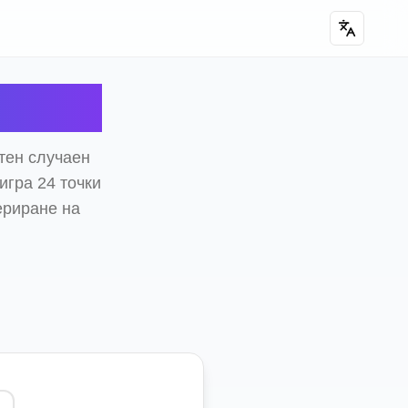
карти
тен случаен
игра 24 точки
ериране на