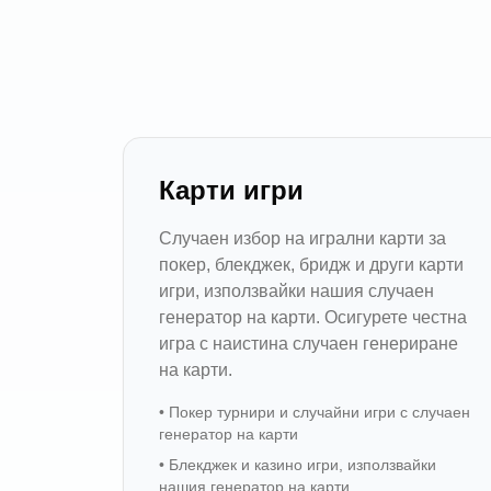
Карти игри
Случаен избор на игрални карти за
покер, блекджек, бридж и други карти
игри, използвайки нашия случаен
генератор на карти. Осигурете честна
игра с наистина случаен генериране
на карти.
•
Покер турнири и случайни игри с случаен
генератор на карти
•
Блекджек и казино игри, използвайки
нашия генератор на карти