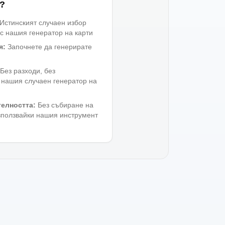
е?
Истинският случаен избор
 с нашия генератор на карти
я
:
Започнете да генерирате
Без разходи, без
 нашия случаен генератор на
телността
:
Без събиране на
зползвайки нашия инструмент