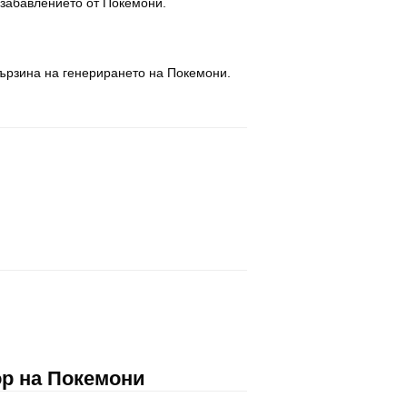
 забавлението от Покемони.
бързина на генерирането на Покемони.
ор на Покемони