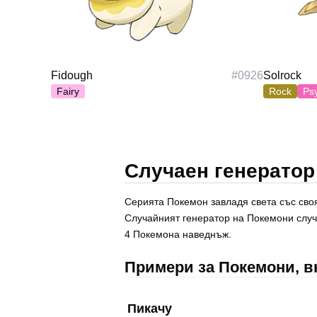
Polski
Svenska
ภาษาไทย
Türkçe
Fidough
#
0926
Solrock
Українська
Fairy
Rock
Ps
Tiếng Việt
Случаен генератор
Серията Покемон завладя света със своя
Случайният генератор на Покемони случ
4 Покемона наведнъж.
Примери за Покемони, в
Пикачу