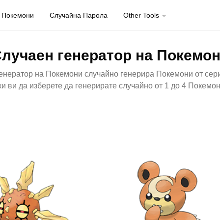
 Покемони
Случайна Парола
Other Tools
лучаен генератор на Покемо
енератор на Покемони случайно генерира Покемони от сер
и ви да изберете да генерирате случайно от 1 до 4 Покемо