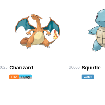
Charizard
Squirtle
0025
#
0006
Fire
Flying
Water