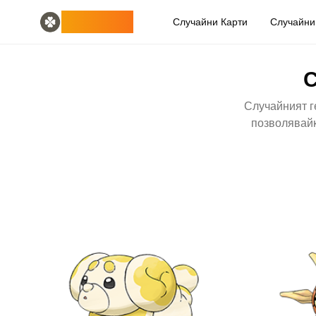
Home
English
ODLUCK
Случайни Карти
Случайни
Random Generators
Español
случаен генератор на животни
Français
случаен генератор на покемони
Deutsch
С
генератор на случайни държави
Italiano
генератор на случайни букви
Português
Случайният г
случаен генератор на карти
日本語
позволявайк
Number Tools
Pусский
генератор на произволни 4-цифрени числа
한국어
Password Tools
中文 (简体)
генератор на пароли 12 символа
中文 (繁體)
Color Tools
العربية
случаен генератор на цветове
Български
Games
Català
Генератор на случайни предмети Minecraft
Nederlands
Other
Ελληνικά
генератор на случайни IP адреси
हिन्दी
Bahasa Indonesia
Bahasa Melayu