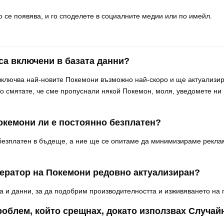
о се появява, и го споделете в социалните медии или по имейл.
са включени в базата данни?
ключва най-новите Покемони възможно най-скоро и ще актуализир
о смятате, че сме пропуснали някой Покемон, моля, уведомете ни
Покемони ли е постоянно безплатен?
 безплатен в бъдеще, а ние ще се опитаме да минимизираме реклам
нератор на Покемони редовно актуализиран?
 и данни, за да подобрим производителността и изживяването на 
проблем, който срещнах, докато използвах Случа