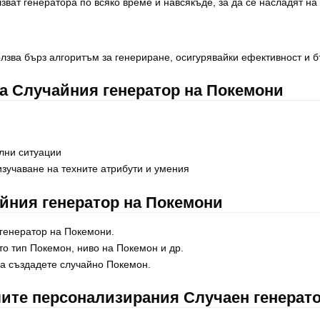
зват генератора по всяко време и навсякъде, за да се насладят на
лзва бърз алгоритъм за генериране, осигурявайки ефективност и 
на Случайния генератор на Покемони
ални ситуации
зучаване на техните атрибути и умения
айния генератор на Покемони
генератор на Покемони.
то тип Покемон, ниво на Покемон и др.
да създадете случайно Покемон.
елите персонализирания Случаен генерат