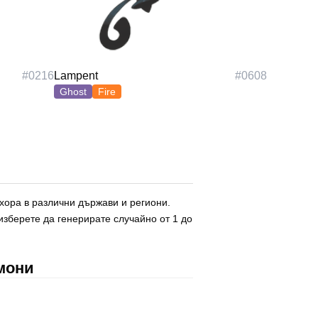
#
0216
Lampent
#
0608
Ghost
Fire
хора в различни държави и региони.
зберете да генерирате случайно от 1 до
мони