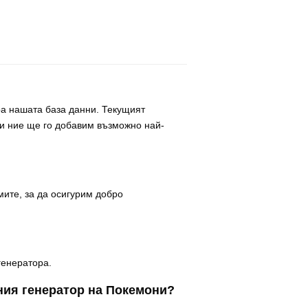
а нашата база данни. Текущият
 и ние ще го добавим възможно най-
ите, за да осигурим добро
генератора.
йния генератор на Покемони?