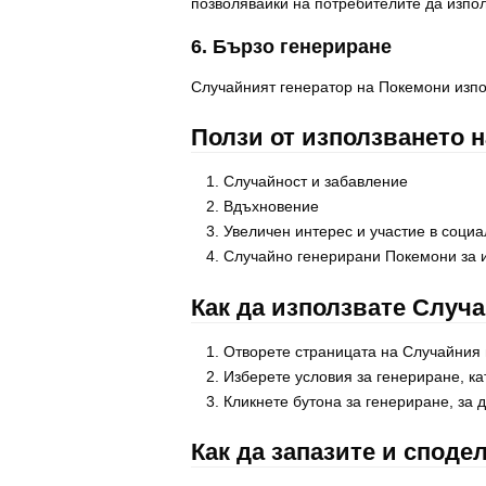
позволявайки на потребителите да изпол
6. Бързо генериране
Случайният генератор на Покемони изпо
Ползи от използването 
Случайност и забавление
Вдъхновение
Увеличен интерес и участие в соци
Случайно генерирани Покемони за и
Как да използвате Случ
Отворете страницата на Случайния 
Изберете условия за генериране, ка
Кликнете бутона за генериране, за 
Как да запазите и спод