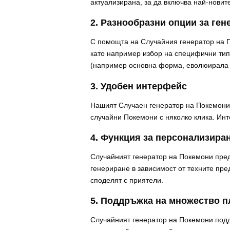
актуализирана, за да включва най-нови
2. Разнообразни опции за ген
С помощта на Случайния генератор на П
като например избор на специфични тип
(например основна форма, еволюирала ф
3. Удобен интерфейс
Нашият Случаен генератор на Покемони 
случайни Покемони с няколко клика. Инт
4. Функция за персонализира
Случайният генератор на Покемони пред
генериране в зависимост от техните пре
споделят с приятели.
5. Поддръжка на множество 
Случайният генератор на Покемони подд