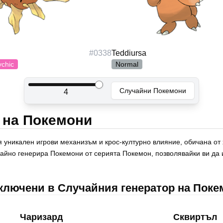
#
0338
Teddiursa
ychic
Normal
Случайни Покемони
4
 на Покемони
 уникален игрови механизъм и крос-културно влияние, обичана от 
айно генерира Покемони от серията Покемон, позволявайки ви да и
ключени в Случайния генератор на Поке
Чаризард
Сквиртъл