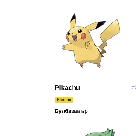
Pikachu
#
Electric
Булбазавър