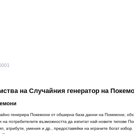
0001
мства на Случайния генератор на Покем
кемони
чайно генерира Покемони от обширна база данни на Покемони, об
и на потребителите възможността да изпитат най-новите типове П
п, атрибути, умения и др., предоставяйки на играчите богат избор