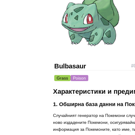
Bulbasaur
#
Grass
Poison
Характеристики и преди
1. Обширна база данни на По
Случайният генератор на Покемони слу
ново издадените Покемони, осигурявайк
информация за Покемоните, като име, ти