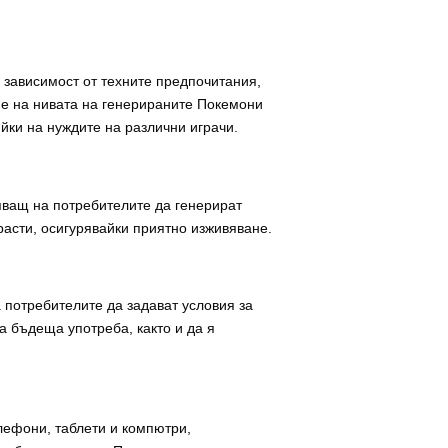
 зависимост от техните предпочитания,
не на нивата на генерираните Покемони
йки на нуждите на различни играчи.
яващ на потребителите да генерират
расти, осигурявайки приятно изживяване.
 потребителите да задават условия за
а бъдеща употреба, както и да я
ефони, таблети и компютри,