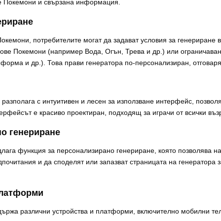
те Покемони и свързана информация.
ериране
окемони, потребителите могат да задават условия за генериране в
ове Покемони (например Вода, Огън, Трева и др.) или ограничава
орма и др.). Това прави генератора по-персонализиран, отговаря
разполага с интуитивен и лесен за използване интерфейс, позвол
ерфейсът е красиво проектиран, подходящ за играчи от всички въз
но генериране
лага функция за персонализирано генериране, която позволява на
дпочитания и да споделят или запазват страницата на генератора з
платформи
ържа различни устройства и платформи, включително мобилни тел