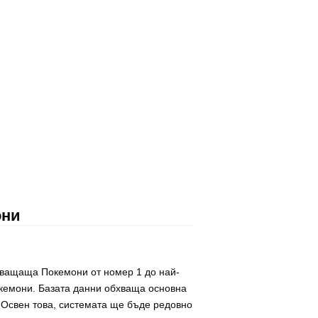
они
хващаща Покемони от номер 1 до най-
окемони. Базата данни обхваща основна
. Освен това, системата ще бъде редовно