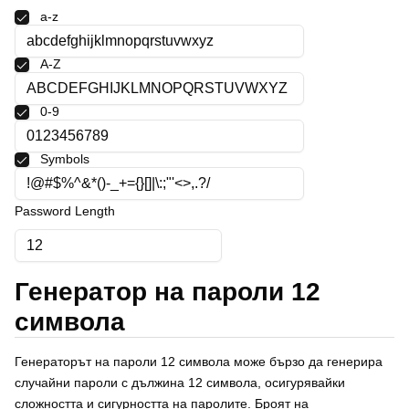
Polski
a-z
Svenska
ภาษาไทย
A-Z
Türkçe
Українська
0-9
Tiếng Việt
Symbols
Password Length
Генератор на пароли 12
символа
Генераторът на пароли 12 символа може бързо да генерира
случайни пароли с дължина 12 символа, осигурявайки
сложността и сигурността на паролите. Броят на