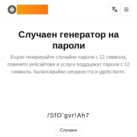
Home
English
ODLUCK
Random Generators
Español
случаен генератор на животни
Français
случаен генератор на покемони
Deutsch
Случаен генератор на
генератор на случайни държави
Italiano
генератор на случайни букви
Português
пароли
случаен генератор на карти
日本語
Number Tools
Pусский
Бързо генерирайте случайни пароли с 12 символа,
генератор на произволни 4-цифрени числа
한국어
повечето уебсайтове и услуги поддържат пароли с 12
Password Tools
中文 (简体)
символа, балансирайки сигурността и удобството.
генератор на пароли 12 символа
中文 (繁體)
Color Tools
العربية
случаен генератор на цветове
Български
Games
Català
Генератор на случайни предмети Minecraft
Nederlands
Other
Ελληνικά
/SfO'gvr!Ah7
генератор на случайни IP адреси
हिन्दी
Bahasa Indonesia
Случаен
Bahasa Melayu