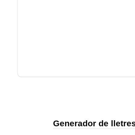
Polski
Svenska
ภาษาไทย
Türkçe
Українська
Tiếng Việt
Generador de lletres