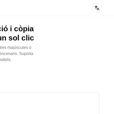
ió i còpia
n sol clic
etres majúscules o
 escenaris. Suporta
mòbils.