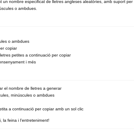
un nombre especificat de lletres angleses aleatòries, amb suport per 
inúscules o ambdues.
cules o ambdues
per copiar
lletres petites a continuació per copiar
 ensenyament i més
onar el nombre de lletres a generar
júscules, minúscules o ambdues
 petita a continuació per copiar amb un sol clic
 la feina i l'entreteniment!