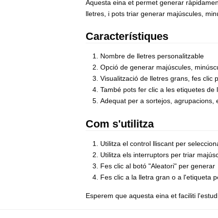
Aquesta eina et permet generar ràpidament 
lletres, i pots triar generar majúscules, m
Característiques
Nombre de lletres personalitzable
Opció de generar majúscules, minús
Visualització de lletres grans, fes clic 
També pots fer clic a les etiquetes de 
Adequat per a sortejos, agrupacions,
Com s'utilitza
Utilitza el control lliscant per selecci
Utilitza els interruptors per triar ma
Fes clic al botó "Aleatori" per generar
Fes clic a la lletra gran o a l'etiqueta
Esperem que aquesta eina et faciliti l'estudi,