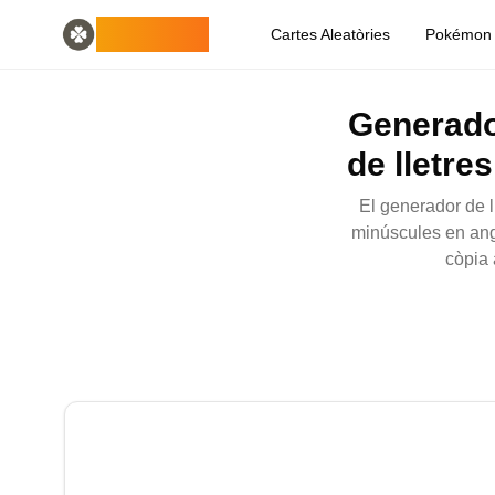
Home
English
ODLUCK
Cartes Aleatòries
Pokémon A
Random Generators
Español
generador d'animals aleatoris
Français
generador de Pokémon aleatori
Deutsch
Generador
generador de països aleatoris
Italiano
generador de lletres aleatòries
Português
de lletre
generador de cartes aleatòries
日本語
Number Tools
Pусский
El generador de l
generador de números aleatoris de 4 dígits
한국어
minúscules en angl
Password Tools
中文 (简体)
còpia 
generador de contrasenyes de 12 caràcters
中文 (繁體)
Color Tools
العربية
generador de colors aleatoris
Български
Games
Català
Generador d'objectes Minecraft aleatoris
Nederlands
Other
Ελληνικά
generador d'adreces IP aleatòries
हिन्दी
Bahasa Indonesia
Bahasa Melayu