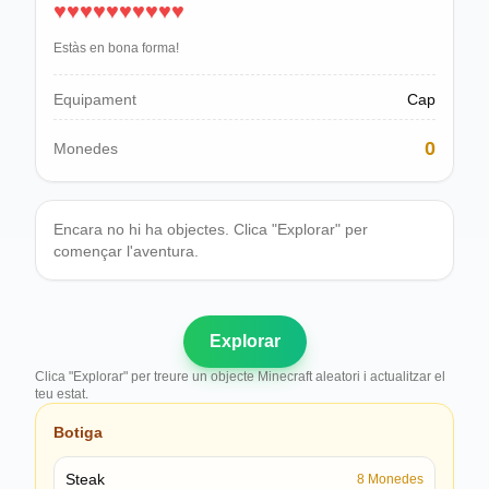
♥
♥
♥
♥
♥
♥
♥
♥
♥
♥
Polski
Svenska
Estàs en bona forma!
ภาษาไทย
Türkçe
Equipament
Cap
Українська
0
Monedes
Tiếng Việt
Encara no hi ha objectes. Clica "Explorar" per
començar l'aventura.
Explorar
Clica "Explorar" per treure un objecte Minecraft aleatori i actualitzar el
teu estat.
Botiga
Steak
8
Monedes