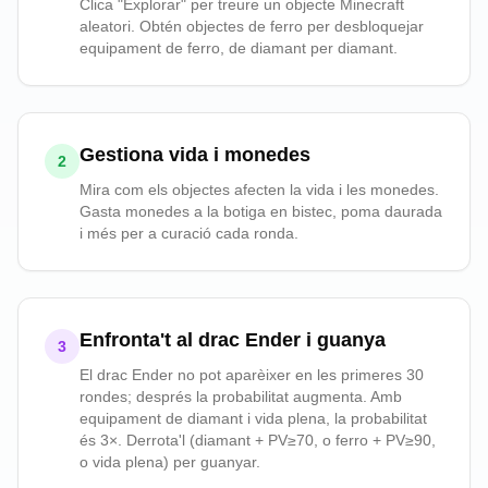
Clica "Explorar" per treure un objecte Minecraft
aleatori. Obtén objectes de ferro per desbloquejar
equipament de ferro, de diamant per diamant.
Gestiona vida i monedes
2
Mira com els objectes afecten la vida i les monedes.
Gasta monedes a la botiga en bistec, poma daurada
i més per a curació cada ronda.
Enfronta't al drac Ender i guanya
3
El drac Ender no pot aparèixer en les primeres 30
rondes; després la probabilitat augmenta. Amb
equipament de diamant i vida plena, la probabilitat
és 3×. Derrota'l (diamant + PV≥70, o ferro + PV≥90,
o vida plena) per guanyar.