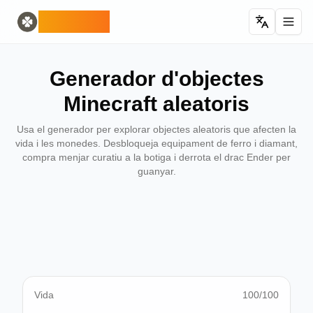
Home
English
ODLUCK
Random Generators
Español
generador d'animals aleatoris
Français
generador de Pokémon aleatori
Deutsch
Generador d'objectes
generador de països aleatoris
Italiano
generador de lletres aleatòries
Português
Minecraft aleatoris
generador de cartes aleatòries
日本語
Number Tools
Pусский
Usa el generador per explorar objectes aleatoris que afecten la
generador de números aleatoris de 4 dígits
한국어
vida i les monedes. Desbloqueja equipament de ferro i diamant,
compra menjar curatiu a la botiga i derrota el drac Ender per
Password Tools
中文 (简体)
guanyar.
generador de contrasenyes de 12 caràcters
中文 (繁體)
Color Tools
العربية
generador de colors aleatoris
Български
Games
Català
Generador d'objectes Minecraft aleatoris
Nederlands
Other
Ελληνικά
generador d'adreces IP aleatòries
हिन्दी
Bahasa Indonesia
Vida
100
/100
Bahasa Melayu