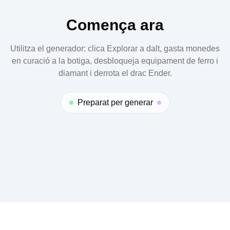
de la partida. Pots tancar el diàleg o clicar Reiniciar i
tornar a jugar.
Comença ara
Utilitza el generador: clica Explorar a dalt, gasta monedes
en curació a la botiga, desbloqueja equipament de ferro i
diamant i derrota el drac Ender.
Preparat per generar
© 2025 ODLUCK. All right reserved.
Contact:
contact@odluck.com