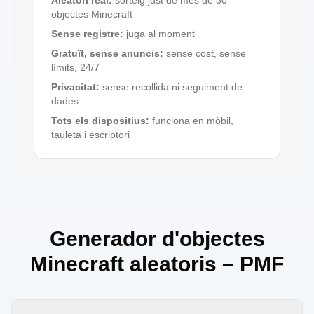
Aleatori real
:
sorteig just de més de 30
objectes Minecraft
Sense registre
:
juga al moment
Gratuït, sense anuncis
:
sense cost, sense
límits, 24/7
Privacitat
:
sense recollida ni seguiment de
dades
Tots els dispositius
:
funciona en mòbil,
tauleta i escriptori
Generador d'objectes
Minecraft aleatoris – PMF