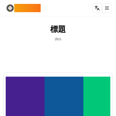
Home
English
ODLUCK
Random Generators
Español
隨機動物生成器
Français
隨機寶可夢生成器
Deutsch
標題
隨機國家生成器
Italiano
隨機字母生成器
Português
des
隨機撲克牌生成器
日本語
Number Tools
Pусский
隨機四位數字生成器
한국어
Password Tools
中文 (简体)
密碼生成器 12 個字符
中文 (繁體)
Color Tools
العربية
隨機顏色生成器
Български
Games
Català
隨機 麥塊 物品生成器
Nederlands
Other
Ελληνικά
隨機IP位址生成器
हिन्दी
Bahasa Indonesia
Bahasa Melayu