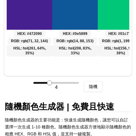
Polski
Svenska
ภาษาไทย
Türkçe
HEX:
#472090
HEX:
#0e5899
HEX:
#01c779
Українська
RGB:
rgb(71, 32, 144)
RGB:
rgb(14, 88, 153)
RGB:
rgb(1, 199, 12
Tiếng Việt
HSL:
hsl(261, 64%,
HSL:
hsl(208, 83%,
HSL:
hsl(156, 99%
35%)
33%)
39%)
隨機
4
隨機顏色生成器 | 免費且快速
隨機顏色生成器的主要功能是：快速生成隨機顏色，讓您可以自訂
選擇一次生成 1-10 種顏色。隨機顏色生成器方便地顯示隨機顏色的
相應 HEX、RGB 和 HSL 值，並支持一鍵複製。