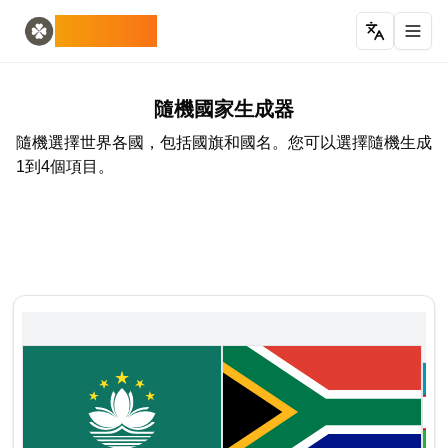
Home
English
ODLUCK
Random Generators
Español
隨機動物生成器
Français
隨機寶可夢生成器
Deutsch
隨機國家生成器
Italiano
隨機國家生成器
隨機字母生成器
Português
隨機選擇世界各國，包括國旗和國名。您可以選擇隨機生成
隨機撲克牌生成器
日本語
1到4個項目。
Number Tools
Pусский
隨機四位數字生成器
한국어
Password Tools
中文 (简体)
密碼生成器 12 個字符
中文 (繁體)
Color Tools
العربية
隨機顏色生成器
Български
Games
Català
隨機 麥塊 物品生成器
Nederlands
Other
Ελληνικά
隨機IP位址生成器
हिन्दी
Bahasa Indonesia
Bahasa Melayu