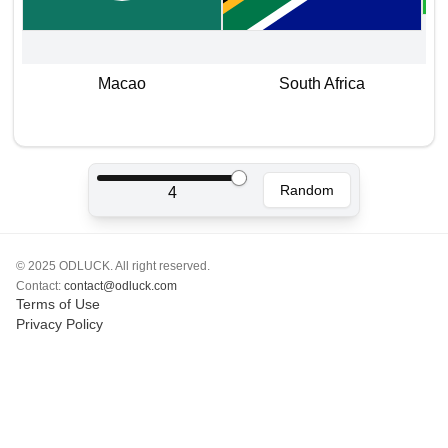
Polski
Svenska
ภาษาไทย
Macao
South Africa
Türkçe
Українська
Tiếng Việt
Random
4
© 2025 ODLUCK. All right reserved.
Contact:
contact@odluck.com
Terms of Use
Privacy Policy