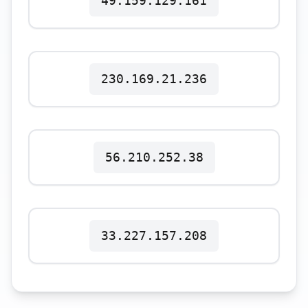
49.159.129.161
Polski
Svenska
ภาษาไทย
Türkçe
230.169.21.236
Українська
Tiếng Việt
56.210.252.38
33.227.157.208