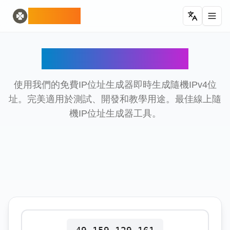
Home
English
ODLUCK
Random Generators
Español
隨機動物生成器
Français
隨機寶可夢生成器
Deutsch
隨機IP位址生成器
隨機國家生成器
Italiano
隨機字母生成器
Português
隨機撲克牌生成器
日本語
使用我們的免費IP位址生成器即時生成隨機IPv4位
Number Tools
Pусский
址。完美適用於測試、開發和教學用途。最佳線上隨
隨機四位數字生成器
한국어
機IP位址生成器工具。
Password Tools
中文 (简体)
密碼生成器 12 個字符
中文 (繁體)
Color Tools
العربية
隨機顏色生成器
Български
Games
Català
隨機 麥塊 物品生成器
Nederlands
Other
Ελληνικά
隨機IP位址生成器
हिन्दी
Bahasa Indonesia
Bahasa Melayu