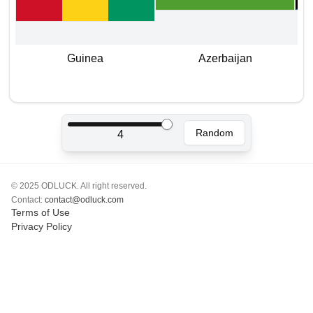
Polski
Svenska
ภาษาไทย
Guinea
Azerbaijan
Türkçe
Українська
Tiếng Việt
Random
4
© 2025 ODLUCK. All right reserved.
Contact:
contact@odluck.com
Terms of Use
Privacy Policy