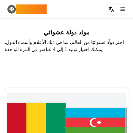
Home
English
ODLUCK
Random Generators
Español
مولد حيوانات عشوائي
Français
مولد بوكيمون عشوائي
Deutsch
مولد الدول العشوائية
Italiano
مولد دولة عشوائي
مولد الحروف العشوائية
Português
اختر دولًا عشوائيًا من العالم، بما في ذلك الأعلام وأسماء الدول.
مولد البطاقات العشوائية
日本語
يمكنك اختيار توليد 1 إلى 4 عناصر في المرة الواحدة.
Number Tools
Pусский
한국어
مولد أرقام عشوائية مكونة من 4 أرقام
Password Tools
中文 (简体)
中文 (繁體)
مولد كلمة المرور 12 حرفًا
Color Tools
العربية
مولد ألوان عشوائية
Български
Games
Català
مولد عناصر ماينكرافت عشوائي
Nederlands
Other
Ελληνικά
हिन्दी
مولد عناوين IP عشوائية
Bahasa Indonesia
Bahasa Melayu