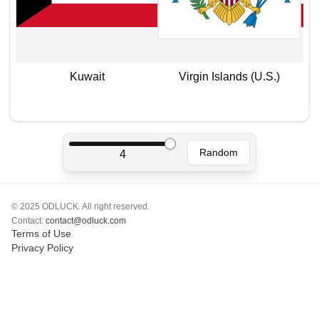
Polski
Svenska
ภาษาไทย
Türkçe
Kuwait
Virgin Islands (U.S.)
Українська
Tiếng Việt
Random
4
© 2025 ODLUCK. All right reserved.
Contact:
contact@odluck.com
Terms of Use
Privacy Policy