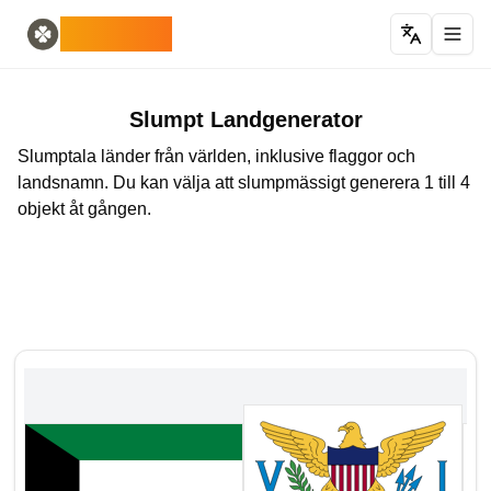
Home
English
ODLUCK
Random Generators
Español
slumptalsgenerator
Français
slumpt pokemon-generator
Deutsch
slumgenerator för länder
Italiano
Slumpt Landgenerator
slumgenerator för bokstäver
Português
Slumptala länder från världen, inklusive flaggor och
slumpt kortgenerator
日本語
landsnamn. Du kan välja att slumpmässigt generera 1 till 4
Number Tools
Pусский
objekt åt gången.
slumptal med 4 siffror
한국어
Password Tools
中文 (简体)
lösenordsgenerator 12 tecken
中文 (繁體)
Color Tools
العربية
slumpt färggenerator
Български
Games
Català
Slumpmässig Minecraft-objektgenerator
Nederlands
Other
Ελληνικά
slumpmässig IP-adressgenerator
हिन्दी
Bahasa Indonesia
Bahasa Melayu