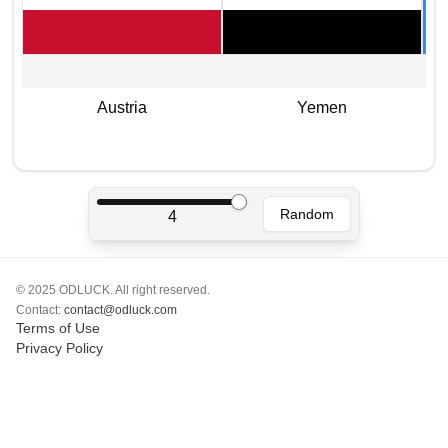
Polski
Svenska
ภาษาไทย
Türkçe
Austria
Yemen
Українська
Tiếng Việt
Random
4
© 2025 ODLUCK. All right reserved.
Contact:
contact@odluck.com
Terms of Use
Privacy Policy