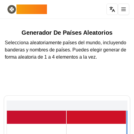
Home
English
ODLUCK
Random Generators
Español
generador de animales aleatorios
Français
generador de pokemon aleatorio
Deutsch
generador de países aleatorios
Italiano
Generador De Países Aleatorios
generador de letras aleatorias
Português
Selecciona aleatoriamente países del mundo, incluyendo
generador de cartas aleatorias
日本語
banderas y nombres de países. Puedes elegir generar de
Number Tools
Pусский
forma aleatoria de 1 a 4 elementos a la vez.
generador de números aleatorios de 4 dígitos
한국어
Password Tools
中文 (简体)
generador de contraseñas de 12 caracteres
中文 (繁體)
Color Tools
العربية
generador de colores aleatorios
Български
Games
Català
Generador de objetos Minecraft aleatorio
Nederlands
Other
Ελληνικά
generador de direcciones IP aleatorias
हिन्दी
Bahasa Indonesia
Bahasa Melayu