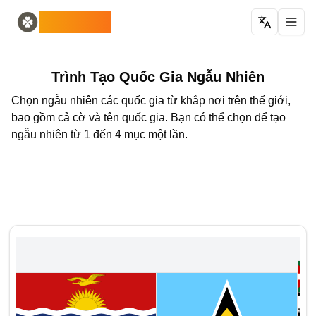
Home
English
ODLUCK
Random Generators
Español
trình tạo động vật ngẫu nhiên
Français
trình tạo pokemon ngẫu nhiên
Deutsch
trình tạo quốc gia ngẫu nhiên
Italiano
Trình Tạo Quốc Gia Ngẫu Nhiên
trình tạo chữ cái ngẫu nhiên
Português
Chọn ngẫu nhiên các quốc gia từ khắp nơi trên thế giới,
trình tạo thẻ ngẫu nhiên
日本語
bao gồm cả cờ và tên quốc gia. Bạn có thể chọn để tạo
Number Tools
Pусский
ngẫu nhiên từ 1 đến 4 mục một lần.
trình tạo số ngẫu nhiên 4 chữ số
한국어
Password Tools
中文 (简体)
trình tạo mật khẩu 12 ký tự
中文 (繁體)
Color Tools
العربية
trình tạo màu ngẫu nhiên
Български
Games
Català
Trình tạo vật phẩm Minecraft ngẫu nhiên
Nederlands
Other
Ελληνικά
trình tạo địa chỉ IP ngẫu nhiên
हिन्दी
Bahasa Indonesia
Bahasa Melayu