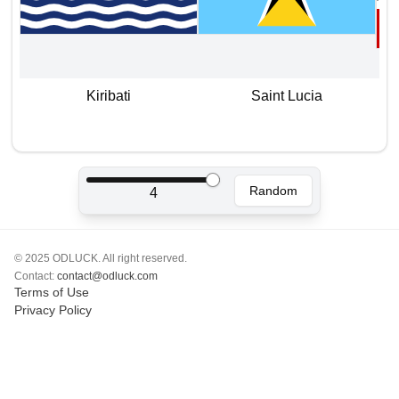
Polski
Svenska
ภาษาไทย
Türkçe
Kiribati
Saint Lucia
Sa
Українська
Tiếng Việt
Random
4
© 2025 ODLUCK. All right reserved.
Contact:
contact@odluck.com
Terms of Use
Privacy Policy