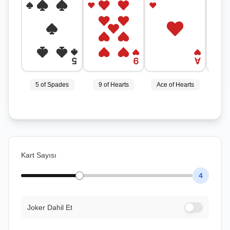
Polski
Svenska
ภาษาไทย
Türkçe
Українська
Tiếng Việt
5 of Spades
9 of Hearts
Ace of Hearts
5 o
Kart Sayısı
4
Joker Dahil Et