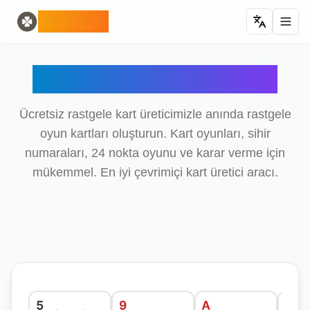
Home
English
ODLUCK
Random Generators
Español
rastgele hayvan üreteci
Français
rastgele pokemon üreteci
Deutsch
Rastgele Kart Üretici
rastgele ülke üretici
Italiano
rastgele harf oluşturucu
Português
rastgele kart üreteci
日本語
Ücretsiz rastgele kart üreticimizle anında rastgele
Number Tools
Pусский
oyun kartları oluşturun. Kart oyunları, sihir
rastgele 4 haneli sayı üreteci
한국어
numaraları, 24 nokta oyunu ve karar verme için
Password Tools
中文 (简体)
mükemmel. En iyi çevrimiçi kart üretici aracı.
şifre oluşturucu 12 karakter
中文 (繁體)
Color Tools
العربية
rastgele renk üreteci
Български
Games
Català
Rastgele Minecraft Eşya Üretici
Nederlands
Other
Ελληνικά
rastgele IP adresi üretici
हिन्दी
Bahasa Indonesia
Bahasa Melayu