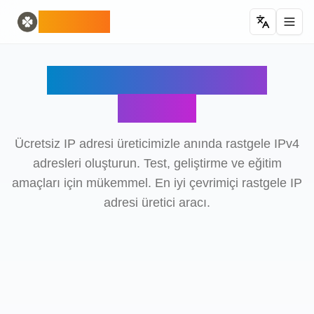
Home
English
ODLUCK
Random Generators
Español
rastgele hayvan üreteci
Français
rastgele pokemon üreteci
Deutsch
Rastgele IP Adresi
rastgele ülke üretici
Italiano
rastgele harf oluşturucu
Português
Üretici
rastgele kart üreteci
日本語
Number Tools
Pусский
rastgele 4 haneli sayı üreteci
한국어
Ücretsiz IP adresi üreticimizle anında rastgele IPv4
Password Tools
中文 (简体)
adresleri oluşturun. Test, geliştirme ve eğitim
şifre oluşturucu 12 karakter
中文 (繁體)
amaçları için mükemmel. En iyi çevrimiçi rastgele IP
Color Tools
العربية
adresi üretici aracı.
rastgele renk üreteci
Български
Games
Català
Rastgele Minecraft Eşya Üretici
Nederlands
Other
Ελληνικά
rastgele IP adresi üretici
हिन्दी
Bahasa Indonesia
Bahasa Melayu