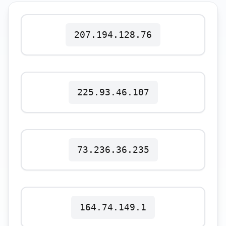
Polski
Svenska
ภาษาไทย
207.194.128.76
Türkçe
Українська
Tiếng Việt
225.93.46.107
73.236.36.235
164.74.149.1