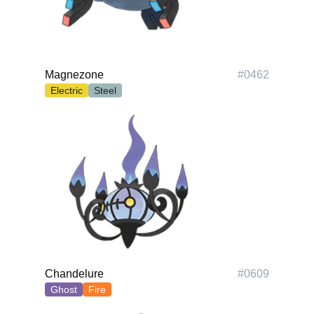
Polski
Svenska
ภาษาไทย
Türkçe
Magnezone
#
0462
Українська
Electric
Steel
Tiếng Việt
Chandelure
#
0609
Ghost
Fire