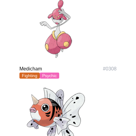
Medicham
#
0308
Fighting
Psychic