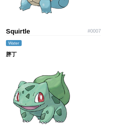
Squirtle
#
0007
Water
胖丁