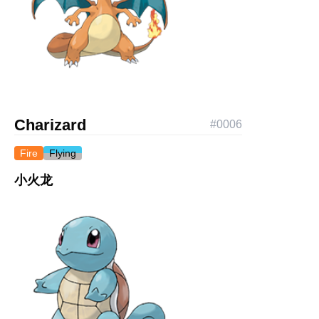
Charizard
#
0006
Fire
Flying
小火龙