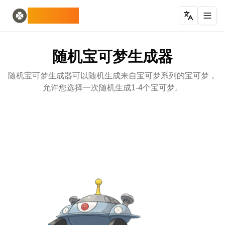
Home
English
ODLUCK
Random Generators
Español
随机动物生成器
Français
随机宝可梦生成器
Deutsch
随机宝可梦生成器
随机国家生成器
Italiano
随机字母生成器
Português
随机宝可梦生成器可以随机生成来自宝可梦系列的宝可梦，
随机扑克牌生成器
日本語
允许您选择一次随机生成1-4个宝可梦。
Number Tools
Pусский
随机四位数字生成器
한국어
Password Tools
中文 (简体)
密码生成器 12 个字符
中文 (繁體)
Color Tools
العربية
随机颜色生成器
Български
Games
Català
随机 我的世界 物品生成器
Nederlands
Other
Ελληνικά
随机IP地址生成器
हिन्दी
Bahasa Indonesia
Bahasa Melayu