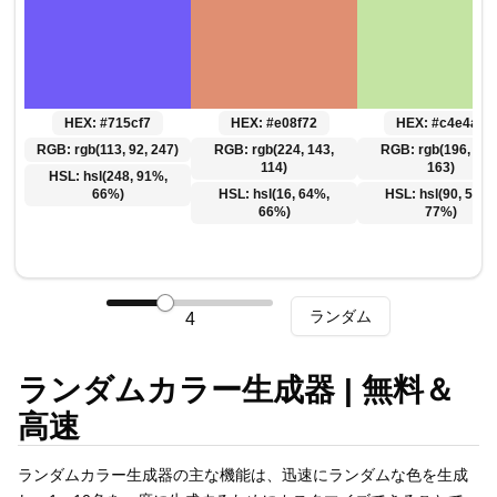
Polski
Svenska
ภาษาไทย
Türkçe
HEX:
#715cf7
HEX:
#e08f72
HEX:
#c4e4a3
Українська
RGB:
rgb(113, 92, 247)
RGB:
rgb(224, 143,
RGB:
rgb(196, 228
Tiếng Việt
114)
163)
HSL:
hsl(248, 91%,
66%)
HSL:
hsl(16, 64%,
HSL:
hsl(90, 55%,
66%)
77%)
ランダム
4
ランダムカラー生成器 | 無料＆
高速
ランダムカラー生成器の主な機能は、迅速にランダムな色を生成