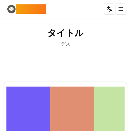
Home
English
ODLUCK
Random Generators
Español
ランダム動物ジェネレーター
Français
ランダムポケモンジェネレーター
Deutsch
タイトル
ランダム国ジェネレーター
Italiano
ランダム文字ジェネレーター
Português
デス
ランダムカードジェネレーター
日本語
Number Tools
Pусский
ランダム4桁数字生成器
한국어
Password Tools
中文 (简体)
パスワードジェネレーター 12文字
中文 (繁體)
Color Tools
العربية
ランダムカラー生成器
Български
Games
Català
ランダムマインクラフトアイテム生成器
Nederlands
Other
Ελληνικά
ランダムIPアドレスジェネレーター
हिन्दी
Bahasa Indonesia
Bahasa Melayu