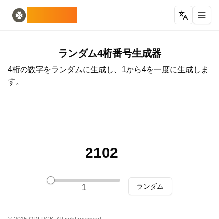
Home
English
ODLUCK
Random Generators
Español
ランダム動物ジェネレーター
Français
ランダムポケモンジェネレーター
Deutsch
ランダム国ジェネレーター
Italiano
ランダム4桁番号生成器
ランダム文字ジェネレーター
Português
4桁の数字をランダムに生成し、1から4を一度に生成しま
ランダムカードジェネレーター
日本語
す。
Number Tools
Pусский
ランダム4桁数字生成器
한국어
Password Tools
中文 (简体)
パスワードジェネレーター 12文字
中文 (繁體)
Color Tools
العربية
ランダムカラー生成器
Български
2102
Games
Català
ランダムマインクラフトアイテム生成器
Nederlands
Other
Ελληνικά
ランダム
1
ランダムIPアドレスジェネレーター
हिन्दी
Bahasa Indonesia
Bahasa Melayu