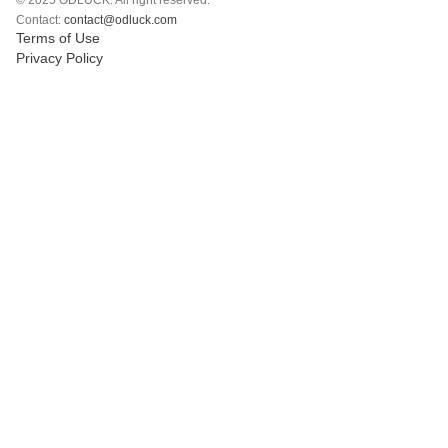
© 2025 ODLUCK. All right reserved.
Polski
Contact:
contact@odluck.com
Terms of Use
Svenska
Privacy Policy
ภาษาไทย
Türkçe
Українська
Tiếng Việt