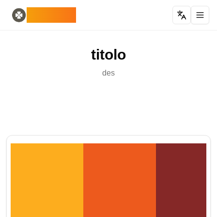
Home
English
ODLUCK
Random Generators
Español
generatore di animali casuali
Français
generatore casuale di pokemon
Deutsch
titolo
generatore casuale di paesi
Italiano
generatore di lettere casuali
Português
des
generatore di carte casuali
日本語
Number Tools
Pусский
generatore di numeri casuali a 4 cifre
한국어
Password Tools
中文 (简体)
generatore di password 12 caratteri
中文 (繁體)
Color Tools
العربية
generatore di colori casuali
Български
Games
Català
Generatore di oggetti Minecraft casuale
Nederlands
Other
Ελληνικά
generatore di indirizzi IP casuali
हिन्दी
Bahasa Indonesia
Bahasa Melayu