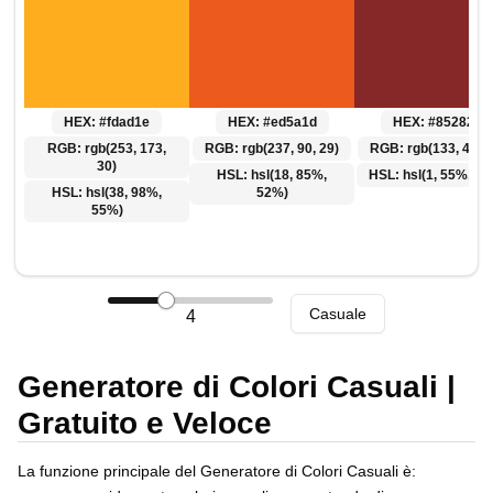
Polski
Svenska
ภาษาไทย
Türkçe
HEX:
#fdad1e
HEX:
#ed5a1d
HEX:
#852827
Українська
RGB:
rgb(253, 173,
RGB:
rgb(237, 90, 29)
RGB:
rgb(133, 40, 3
Tiếng Việt
30)
HSL:
hsl(18, 85%,
HSL:
hsl(1, 55%, 3
HSL:
hsl(38, 98%,
52%)
55%)
Casuale
4
Generatore di Colori Casuali |
Gratuito e Veloce
La funzione principale del Generatore di Colori Casuali è: