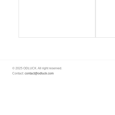
Polski
Svenska
ภาษาไทย
Türkçe
Українська
Tiếng Việt
© 2025 ODLUCK. All right reserved.
Contact:
contact@odluck.com