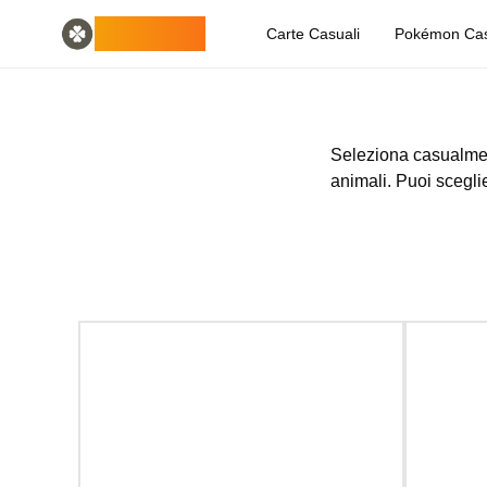
Home
English
ODLUCK
Carte Casuali
Pokémon Cas
Random Generators
Español
generatore di animali casuali
Français
generatore casuale di pokemon
Deutsch
generatore casuale di paesi
Italiano
generatore di lettere casuali
Português
Seleziona casualment
generatore di carte casuali
日本語
animali. Puoi scegli
Number Tools
Pусский
generatore di numeri casuali a 4 cifre
한국어
Password Tools
中文 (简体)
generatore di password 12 caratteri
中文 (繁體)
Color Tools
العربية
generatore di colori casuali
Български
Games
Català
Generatore di oggetti Minecraft casuale
Nederlands
Other
Ελληνικά
generatore di indirizzi IP casuali
हिन्दी
Bahasa Indonesia
Bahasa Melayu