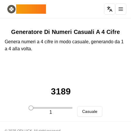
Home
English
ODLUCK
Random Generators
Español
generatore di animali casuali
Français
generatore casuale di pokemon
Deutsch
generatore casuale di paesi
Italiano
Generatore Di Numeri Casuali A 4 Cifre
generatore di lettere casuali
Português
Genera numeri a 4 cifre in modo casuale, generando da 1
generatore di carte casuali
日本語
a 4 alla volta.
Number Tools
Pусский
generatore di numeri casuali a 4 cifre
한국어
Password Tools
中文 (简体)
generatore di password 12 caratteri
中文 (繁體)
Color Tools
العربية
generatore di colori casuali
Български
3189
Games
Català
Generatore di oggetti Minecraft casuale
Nederlands
Other
Ελληνικά
Casuale
1
generatore di indirizzi IP casuali
हिन्दी
Bahasa Indonesia
Bahasa Melayu