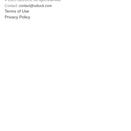
© 2025 ODLUCK. All right reserved.
Polski
Contact:
contact@odluck.com
Terms of Use
Svenska
Privacy Policy
ภาษาไทย
Türkçe
Українська
Tiếng Việt