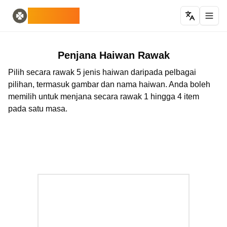
Home
English
ODLUCK
Random Generators
Español
penjana haiwan rawak
Français
penjana pokemon rawak
Deutsch
penjana negara rawak
Italiano
Penjana Haiwan Rawak
penjana huruf rawak
Português
Pilih secara rawak 5 jenis haiwan daripada pelbagai
penjana kad rawak
日本語
pilihan, termasuk gambar dan nama haiwan. Anda boleh
Number Tools
Pусский
memilih untuk menjana secara rawak 1 hingga 4 item
penjana nombor 4 digit rawak
한국어
pada satu masa.
Password Tools
中文 (简体)
penjana kata laluan 12 aksara
中文 (繁體)
Color Tools
العربية
penjana warna rawak
Български
Games
Català
Penjana item Minecraft rawak
Nederlands
Other
Ελληνικά
penjana alamat IP rawak
हिन्दी
Bahasa Indonesia
Bahasa Melayu