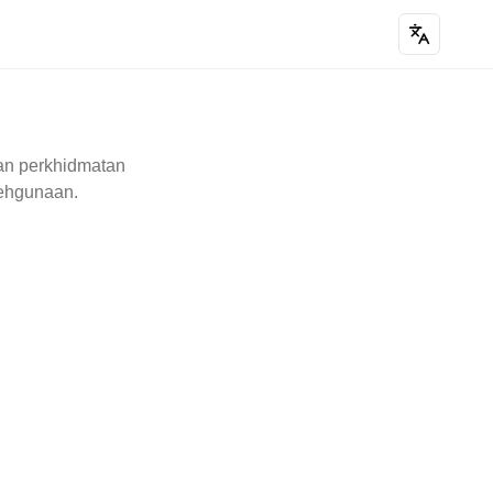
an perkhidmatan
ehgunaan.