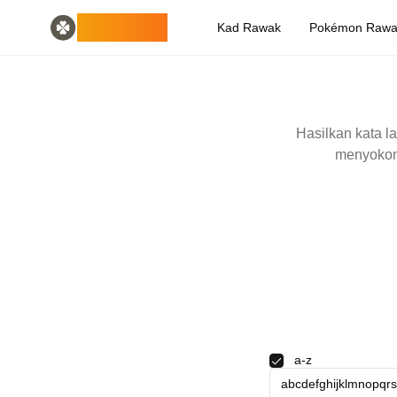
Home
English
ODLUCK
Kad Rawak
Pokémon Raw
Random Generators
Español
penjana haiwan rawak
Français
penjana pokemon rawak
Deutsch
penjana negara rawak
Italiano
penjana huruf rawak
Português
Hasilkan kata 
penjana kad rawak
日本語
menyokon
Number Tools
Pусский
penjana nombor 4 digit rawak
한국어
Password Tools
中文 (简体)
penjana kata laluan 12 aksara
中文 (繁體)
Color Tools
العربية
penjana warna rawak
Български
Games
Català
Penjana item Minecraft rawak
Nederlands
Other
Ελληνικά
penjana alamat IP rawak
हिन्दी
a-z
Bahasa Indonesia
Bahasa Melayu