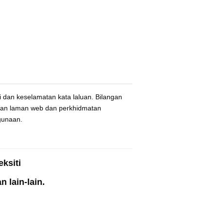
 dan keselamatan kata laluan. Bilangan
yakan laman web dan perkhidmatan
gunaan.
ksiti
 lain-lain.