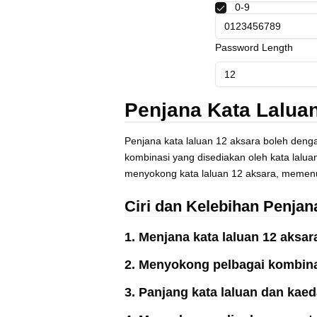
0-9
Polski
Svenska
ภาษาไทย
Password Length
Türkçe
Українська
Tiếng Việt
Penjana Kata Lalua
Penjana kata laluan 12 aksara boleh deng
kombinasi yang disediakan oleh kata lalu
menyokong kata laluan 12 aksara, memen
Ciri dan Kelebihan Penjan
1. Menjana kata laluan 12 aksa
2. Menyokong pelbagai kombinasi
3. Panjang kata laluan dan kae