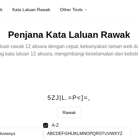
ak
Kata Laluan Rawak
Other Tools
Penjana Kata Laluan Rawak
laluan rawak 12 aksara dengan cepat, kebanyakan laman web d
g kata laluan 12 aksara, mengimbangi keselamatan dan kebol
5ZJ|L.=P<]=,
Rawak
A-Z