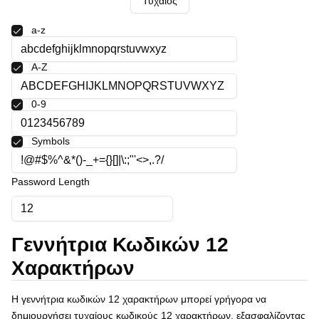
Τυχαίος
Polski
Svenska
a-z
ภาษาไทย
Türkçe
A-Z
Українська
Tiếng Việt
0-9
Symbols
Password Length
Γεννήτρια Κωδικών 12
Χαρακτήρων
Η γεννήτρια κωδικών 12 χαρακτήρων μπορεί γρήγορα να
δημιουργήσει τυχαίους κωδικούς 12 χαρακτήρων, εξασφαλίζοντας