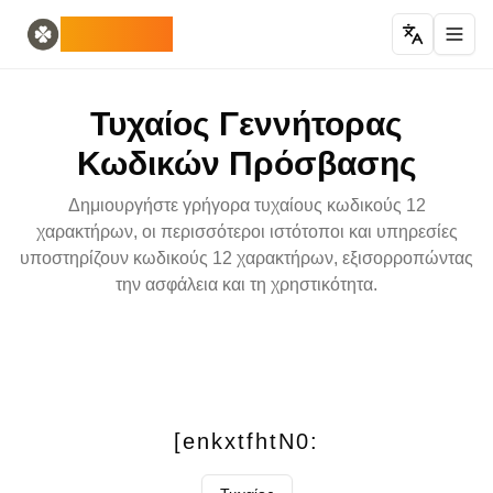
Home
English
ODLUCK
Random Generators
Español
τυχαίος γεννήτορας ζώων
Français
τυχαίος γεννήτορας Pokémon
Deutsch
Τυχαίος Γεννήτορας
γεννήτρια τυχαίων χωρών
Italiano
γεννήτρια τυχαίων γραμμάτων
Português
Κωδικών Πρόσβασης
τυχαίος γεννήτορας καρτών
日本語
Number Tools
Pусский
Δημιουργήστε γρήγορα τυχαίους κωδικούς 12
γεννήτρια τυχαίων 4 ψηφίων αριθμών
한국어
χαρακτήρων, οι περισσότεροι ιστότοποι και υπηρεσίες
Password Tools
中文 (简体)
υποστηρίζουν κωδικούς 12 χαρακτήρων, εξισορροπώντας
γεννήτρια κωδικών πρόσβασης 12 χαρακτήρων
中文 (繁體)
την ασφάλεια και τη χρηστικότητα.
Color Tools
العربية
παραγωγός τυχαίων χρωμάτων
Български
Games
Català
Γεννήτρια τυχαίων αντικειμένων Minecraft
Nederlands
Other
Ελληνικά
τυχαίος γεννήτορας διευθύνσεων IP
हिन्दी
[enkxtfhtN0:
Bahasa Indonesia
Bahasa Melayu