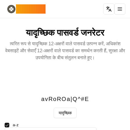
Home
English
ODLUCK
Random Generators
Español
यादृच्छिक पशु जनरेटर
Français
यादृच्छिक पोकेमॉन जनरेटर
Deutsch
यादृच्छिक पासवर्ड जनरेटर
रैंडम देश जनरेटर
Italiano
रैंडम अक्षर जनरेटर
Português
त्वरित रूप से यादृच्छिक 12-अक्षरों वाले पासवर्ड उत्पन्न करें, अधिकांश
यादृच्छिक कार्ड जनरेटर
日本語
वेबसाइटें और सेवाएँ 12-अक्षरों वाले पासवर्ड का समर्थन करती हैं, सुरक्षा और
Number Tools
Pусский
उपयोगिता के बीच संतुलन बनाते हुए।
यादृच्छिक 4 अंकों की संख्या जनरेटर
한국어
Password Tools
中文 (简体)
पासवर्ड जनरेटर 12 अक्षर
中文 (繁體)
Color Tools
العربية
यादृच्छिक रंग जनरेटर
Български
Games
Català
avRoROa|Q^#E
रैंडम Minecraft आइटम जनरेटर
Nederlands
Other
Ελληνικά
यादृच्छिक
यादृच्छिक IP पता जनरेटर
हिन्दी
Bahasa Indonesia
a-z
Bahasa Melayu